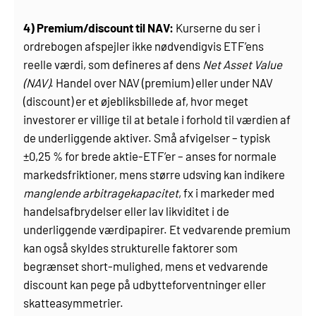
4) Premium/discount til NAV:
Kurserne du ser i
ordrebogen afspejler ikke nødvendigvis ETF’ens
reelle værdi, som defineres af dens
Net Asset Value
(NAV)
. Handel over NAV (premium) eller under NAV
(discount) er et øjebliksbillede af, hvor meget
investorer er villige til at betale i forhold til værdien af
de underliggende aktiver. Små afvigelser – typisk
±0,25 % for brede aktie-ETF’er – anses for normale
markedsfriktioner, mens større udsving kan indikere
manglende arbitragekapacitet
, fx i markeder med
handelsafbrydelser eller lav likviditet i de
underliggende værdipapirer. Et vedvarende premium
kan også skyldes strukturelle faktorer som
begrænset short-mulighed, mens et vedvarende
discount kan pege på udbytteforventninger eller
skatteasymmetrier.