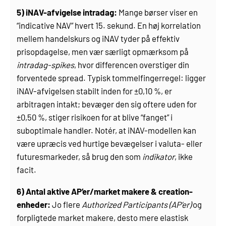
5) iNAV-afvigelse intradag:
Mange børser viser en
“indicative NAV” hvert 15. sekund. En høj korrelation
mellem handelskurs og iNAV tyder på effektiv
prisopdagelse, men vær særligt opmærksom på
intradag-spikes
, hvor differencen overstiger din
forventede spread. Typisk tommelfingerregel: ligger
iNAV-afvigelsen stabilt inden for ±0,10 %, er
arbitragen intakt; bevæger den sig oftere uden for
±0,50 %, stiger risikoen for at blive “fanget” i
suboptimale handler. Notér, at iNAV-modellen kan
være upræcis ved hurtige bevægelser i valuta- eller
futuresmarkeder, så brug den som
indikator
, ikke
facit.
6) Antal aktive AP’er/market makere & creation-
enheder:
Jo flere
Authorized Participants (AP’er)
og
forpligtede market makere, desto mere elastisk