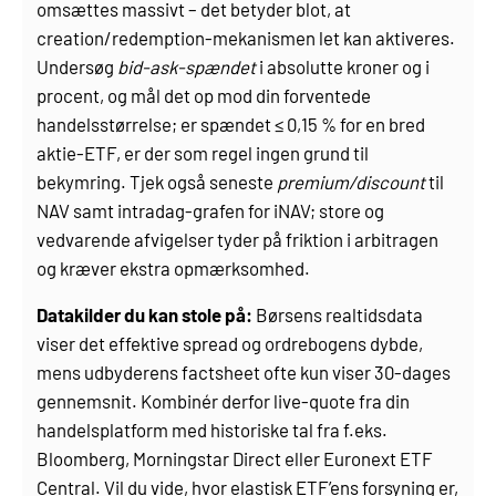
omsættes massivt – det betyder blot, at
creation/redemption-mekanismen let kan aktiveres.
Undersøg
bid-ask-spændet
i absolutte kroner og i
procent, og mål det op mod din forventede
handelsstørrelse; er spændet ≤ 0,15 % for en bred
aktie-ETF, er der som regel ingen grund til
bekymring. Tjek også seneste
premium/discount
til
NAV samt intradag-grafen for iNAV; store og
vedvarende afvigelser tyder på friktion i arbitragen
og kræver ekstra opmærksomhed.
Datakilder du kan stole på:
Børsens realtidsdata
viser det effektive spread og ordrebogens dybde,
mens udbyderens factsheet ofte kun viser 30-dages
gennemsnit. Kombinér derfor live-quote fra din
handelsplatform med historiske tal fra f.eks.
Bloomberg, Morningstar Direct eller Euronext ETF
Central. Vil du vide, hvor elastisk ETF’ens forsyning er,