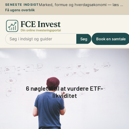
Spring
Marked, formue og hverdagsøkonomi — læs de nyeste analyser, guider og perspektiver
SENESTE INDSIGT
Få ugens overblik
til
indhold
Søg
Book en samtale
6 nøgletal til at vurdere ETF-
likviditet