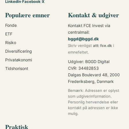
LinkedIn
Facebook
X
Populære emner
Kontakt & udgiver
Fonde
Kontakt FCE Invest via
centralmail:
ETF
bggd@bggd.dk
Risiko
Skriv venligst
att: fce.dk
i
Diversificering
emnefeltet.
Privatøkonomi
Udgiver: BGGD Digital
CVR: 34482853
Tidshorisont
Dalgas Boulevard 48, 2000
Frederiksberg, Danmark
Bemærk: Adressen er oplyst
som udgiverinformation.
Personlig henvendelse eller
kontakt på adressen er ikke
mulig.
Praktisk