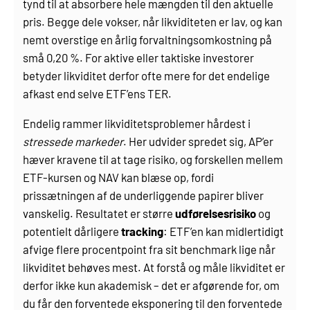
tynd til at absorbere hele mængden til den aktuelle
pris. Begge dele vokser, når likviditeten er lav, og kan
nemt overstige en årlig forvaltningsomkostning på
små 0,20 %. For aktive eller taktiske investorer
betyder likviditet derfor ofte mere for det endelige
afkast end selve ETF’ens TER.
Endelig rammer likviditetsproblemer hårdest i
stressede markeder
. Her udvider spredet sig, AP’er
hæver kravene til at tage risiko, og forskellen mellem
ETF-kursen og NAV kan blæse op, fordi
prissætningen af de underliggende papirer bliver
vanskelig. Resultatet er større
udførelsesrisiko
og
potentielt dårligere
tracking
: ETF’en kan midlertidigt
afvige flere procentpoint fra sit benchmark lige når
likviditet behøves mest. At forstå og måle likviditet er
derfor ikke kun akademisk – det er afgørende for, om
du får den forventede eksponering til den forventede