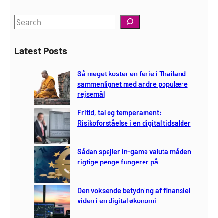
S
e
a
Latest Posts
r
c
Så meget koster en ferie i Thailand
h
sammenlignet med andre populære
rejsemål
Fritid, tal og temperament:
Risikoforståelse i en digital tidsalder
Sådan spejler in-game valuta måden
rigtige penge fungerer på
Den voksende betydning af finansiel
viden i en digital økonomi