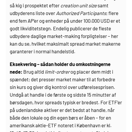
så kig i prospektet efter
creation unit size
samt
udbyderens liste over
Authorized Participants
; flere
end fem AP’er og enheder på under 100.000 USD er et
godt likviditetstegn. Endelig publicerer de fleste
udbydere daglige market-making forpligtelser – her
kan du se, hvilket maksimalt spread market makerne
garanterer i normal handelstid.
Eksekvering – sådan holder du omkostningerne
nede:
Brug altid
limit-ordrer
og placer dem midt i
spændet; det presser market maker til at forbedre
sin kurs og giver dig kontrol over udførelsesprisen.
Undgå at handle i de første og sidste 15 minutter af
børsdagen, hvor spreads typisk er bredest. For ETF’er
på udenlandske aktiver er det bedst at handle, når
både den lokale og din egen børs er åben – for en
amerikansk aktie-ETF noteret i København er kl.