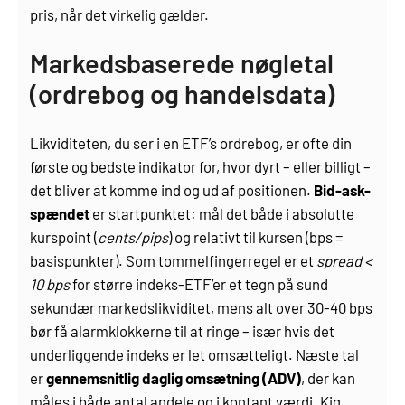
pris, når det virkelig gælder.
Markedsbaserede nøgletal
(ordrebog og handelsdata)
Likviditeten, du ser i en ETF’s ordrebog, er ofte din
første og bedste indikator for, hvor dyrt – eller billigt –
det bliver at komme ind og ud af positionen.
Bid-ask-
spændet
er startpunktet: mål det både i absolutte
kurspoint (
cents/pips
) og relativt til kursen (bps =
basis­punkter). Som tommelfingerregel er et
spread <
10 bps
for større indeks-ETF’er et tegn på sund
sekundær markeds­likviditet, mens alt over 30-40 bps
bør få alarmklokkerne til at ringe – især hvis det
underliggende indeks er let omsætteligt. Næste tal
er
gennemsnitlig daglig omsætning (ADV)
, der kan
måles i både antal andele og i kontant værdi. Kig