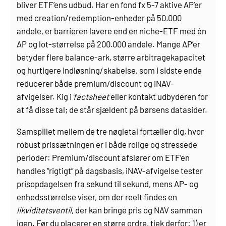
bliver ETF’ens udbud. Har en fond fx 5-7 aktive AP’er
med creation/redemption-enheder på 50.000
andele, er barrieren lavere end en niche-ETF med én
AP og lot-størrelse på 200.000 andele. Mange AP’er
betyder flere balance-ark, større arbitragekapacitet
og hurtigere indløsning/skabelse, som i sidste ende
reducerer både premium/discount og iNAV-
afvigelser. Kig i
factsheet
eller kontakt udbyderen for
at få disse tal; de står sjældent på børsens datasider.
Samspillet mellem de tre nøgletal fortæller dig, hvor
robust prissætningen er i både rolige og stressede
perioder: Premium/discount afslører om ETF’en
handles “rigtigt” på dagsbasis, iNAV-afvigelse tester
prisopdagelsen fra sekund til sekund, mens AP- og
enhedsstørrelse viser, om der reelt findes en
likviditetsventil
, der kan bringe pris og NAV sammen
igen. Før du placerer en større ordre, tjek derfor: 1) er