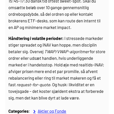
15:45-17:30 dansk tid oftest sweet-spot. Skal du
omsætte beløb over 10 gange gennemsnitlig
ordrebogsdybde, så del ordren op eller kontakt
brokerens ETF-desks, som kan route den internt til
en AP og minimere market impact.
Håndtering i volatile perioder:
I stressede markeder
stiger spreadet og iNAV kan hoppe, men disciplin
betaler sig. Overvej
TWAP/VWAP-algoritmer
for store
ordrer eller udsæt handlen, hvis underliggende
marked er i handelsstop. Hold øje med realtids-iNAV;
afviger prisen mere end et par promille, så afvent
rebalancering eller ring til market makeren og få et
fast
request-for-quote
. Og husk: likviditet er en
tovejsgade – det koster sjældent ekstra at forberede
sig, men det kan blive dyrt at lade være.
Categories
:
Aktier og Fonde