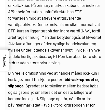
enkeltaktier. På primary market skaber eller indløser
AP’er hele “creation-units” direkte hos ETF-
forvalteren mod at aflevere et tilsvarende
værdipapirkurv. Denne mekanisme sikrer normalt, at
ETF-kursen ligger tæt på den indre værdi (NAV), fordi
arbitrage er mulig. Men den betyder også, at likviditet
ikke
kun afhænger af den synlige handelsvolumen;
hvis de underliggende aktiver er dybt likvide, kan nye
→
andele hurtigt skabes, og ETF’en kan absorbere store
Indhold
ordrer uden store prisudsving.
Din reelle omkostning ved at handle måles ikke kun i
kurtage, men i to skjulte poster:
bid-ask-spredet
og
slippage
. Spredet er forskellen mellem bedste købs-
og salgspris; jo smallere det er, desto billigere at
komme ind og ud. Slippage opstår, når din ordre
påvirker markedet – typisk fordi ordrebogen er for