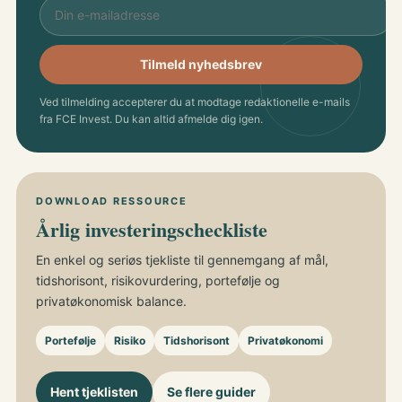
Tilmeld nyhedsbrev
Ved tilmelding accepterer du at modtage redaktionelle e-mails
fra FCE Invest. Du kan altid afmelde dig igen.
DOWNLOAD RESSOURCE
Årlig investeringscheckliste
En enkel og seriøs tjekliste til gennemgang af mål,
tidshorisont, risikovurdering, portefølje og
privatøkonomisk balance.
Portefølje
Risiko
Tidshorisont
Privatøkonomi
Hent tjeklisten
Se flere guider