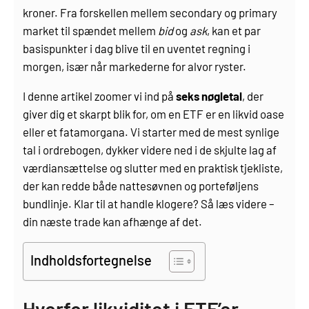
kroner. Fra forskellen mellem secondary og primary
market til spændet mellem
bid
og
ask
, kan et par
basispunkter i dag blive til en uventet regning i
morgen, især når markederne for alvor ryster.
I denne artikel zoomer vi ind på
seks nøgletal
, der
giver dig et skarpt blik for, om en ETF er en likvid oase
eller et fatamorgana. Vi starter med de mest synlige
tal i ordrebogen, dykker videre ned i de skjulte lag af
værdiansættelse og slutter med en praktisk tjekliste,
der kan redde både nattesøvnen og porteføljens
bundlinje. Klar til at handle klogere? Så læs videre –
din næste trade kan afhænge af det.
Indholdsfortegnelse
Hvorfor likviditet i ETF’er