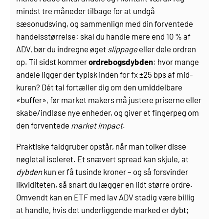
mindst tre måneder tilbage for at undgå
sæsonudsving, og sammenlign med din forventede
handels­størrelse: skal du handle mere end 10 % af
ADV, bør du indregne øget
slippage
eller dele ordren
op. Til sidst kommer
ordrebogsdybden
: hvor mange
andele ligger der typisk inden for fx ±25 bps af mid-
kuren? Dét tal fortæller dig om den umiddelbare
«buffer», før market makers må justere priserne eller
skabe/indløse nye enheder, og giver et fingerpeg om
den forventede
market impact
.
Praktiske faldgruber opstår, når man tolker disse
nøgletal isoleret. Et snævert spread kan skjule, at
dybden
kun er få tusinde kroner – og så forsvinder
likviditeten, så snart du lægger en lidt større ordre.
Omvendt kan en ETF med lav ADV stadig være billig
at handle, hvis det underliggende marked er dybt;