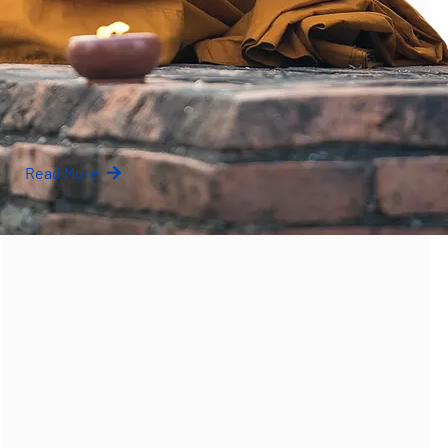
Fritid, tal og temperament:
Risikoforståelse i en digital tidsalder
Uanset om man følger de globale finansmarkeder
fra sit skrivebord…
Read More