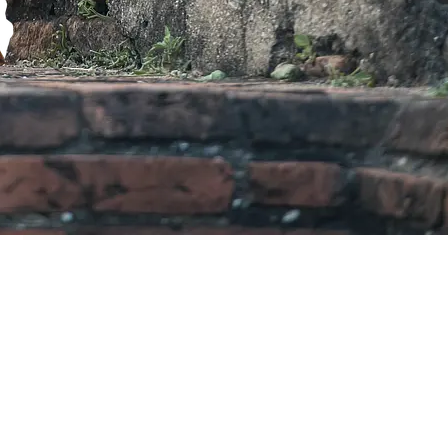
Alle artikler
Anden investering
Lær om investering
Privatøkonomi
Tags