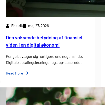
Fce.dk
maj 27, 2026
Den voksende betydning af finansiel
viden i en digital økonomi
Penge bevæger sig hurtigere end nogensinde.
Digitale betalingsløsninger og app-baserede…
Read More