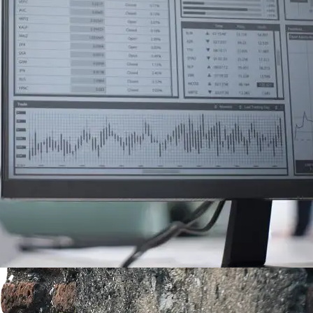
Sådan spejler in-game
valuta måden rigtige penge
fungerer på
Den voksende betydning af
finansiel viden i en digital
økonomi
Hvordan digitale
låneplatforme ændrer
danskernes lånevaner
Categories
Aktier og Fonde