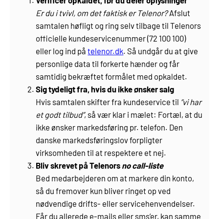
Verificér opkaldet, før du deler oplysninger
Er du i tvivl, om det faktisk er Telenor?
Afslut
samtalen høfligt og ring selv tilbage til Telenors
officielle kundeservicenummer (72 100 100)
eller log ind på
telenor.dk
. Så undgår du at give
personlige data til forkerte hænder og får
samtidig bekræftet formålet med opkaldet.
Sig tydeligt fra, hvis du ikke ønsker salg
Hvis samtalen skifter fra kundeservice til
”vi har
et godt tilbud”
, så vær klar i mælet: Fortæl, at du
ikke ønsker markedsføring pr. telefon. Den
danske markedsføringslov forpligter
virksomheden til at respektere et nej.
Bliv skrevet på Telenors
no call-liste
Bed medarbejderen om at markere din konto,
så du fremover kun bliver ringet op ved
nødvendige drifts- eller servicehenvendelser.
Får du allerede e-mails eller sms’er, kan samme