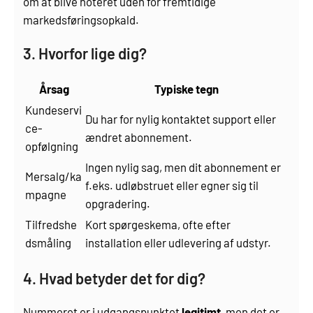
om at blive noteret uden for fremtidige
markedsførings­opkald.
3. Hvorfor lige dig?
Årsag
Typiske tegn
Kundeservi
Du har for nylig kontaktet support eller
ce-
ændret abonnement.
opfølgning
Ingen nylig sag, men dit abonnement er
Mersalg/ka
f.eks. udløbs­truet eller egner sig til
mpagne
opgradering.
Tilfredshe
Kort spørgeskema, ofte efter
ds­måling
installation eller udlevering af udstyr.
4. Hvad betyder det for dig?
Nummeret er i udgangspunktet
legitimt
, men det er