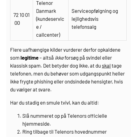
Telenor
Danmark
Serviceopfølgning og
72 10 01
(kundeservic
lejlighedsvis
00
e /
telefonsalg
callcenter)
Flere uafhængige kilder vurderer derfor opkaldene
som
legitime
– altså
ikke
forsøg på svindel eller
klassisk spam. Det betyder dog ikke, at du
skal
tage
telefonen, men du behøver som udgangspunkt heller
ikke frygte phishing eller ondsindede hensigter, hvis
du vælger at svare.
Har du stadig en smule tvivl, kan du altid:
Slå nummeret op på Telenors officielle
hjemmeside.
Ring tilbage til Telenors hovednummer