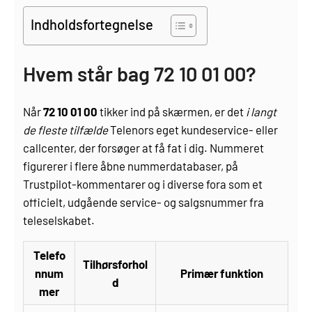
Indholdsfortegnelse
Hvem står bag 72 10 01 00?
Når
72 10 01 00
tikker ind på skærmen, er det
i langt
de fleste tilfælde
Telenors eget kundeservice- eller
callcenter, der forsøger at få fat i dig. Nummeret
figurerer i flere åbne nummerdatabaser, på
Trustpilot-kommentarer og i diverse fora som et
officielt, udgående service- og salgsnummer fra
teleselskabet.
Telefo
Tilhørsforhol
nnum
Primær funktion
d
mer