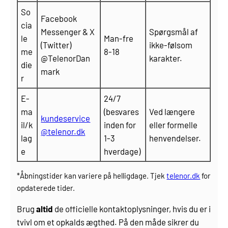
So
Facebook
cia
Messenger & X
Spørgsmål af
le
Man-fre
(Twitter)
ikke-følsom
me
8-18
@TelenorDan
karakter.
die
mark
r
E-
24/7
ma
(besvares
Ved længere
kundeservice
il/k
inden for
eller formelle
@telenor.dk
lag
1-3
henvendelser.
e
hverdage)
*Åbningstider kan variere på helligdage. Tjek
telenor.dk
for
opdaterede tider.
Brug
altid
de officielle kontaktoplysninger, hvis du er i
tvivl om et opkalds ægthed. På den måde sikrer du