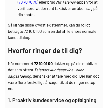
(
70 70 70 70
) eller brug
Mit Telenor
-appen for at
verificere, at der rent faktisk er en åben sag på
din konto.
Så længe disse krydstjek stemmer, kan du roligt
betragte 72 10 01 00 som en del af Telenors normale
kundedialog.
Hvorfor ringer de til dig?
Når nummeret
72 10 01 00
dukker op på din mobil, er
det som oftest
Telenors kundeservice- eller
salgsafdeling
, der ønsker at tale med dig. Der kan dog
være flere forskellige årsager til, at de ringer netop
nu.
1. Proaktiv kundeservice og opfølgning