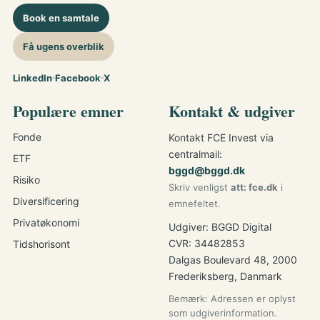
Book en samtale
Få ugens overblik
LinkedIn
Facebook
X
Populære emner
Kontakt & udgiver
Fonde
Kontakt FCE Invest via
centralmail:
ETF
bggd@bggd.dk
Risiko
Skriv venligst
att: fce.dk
i
Diversificering
emnefeltet.
Privatøkonomi
Udgiver: BGGD Digital
CVR: 34482853
Tidshorisont
Dalgas Boulevard 48, 2000
Frederiksberg, Danmark
Bemærk: Adressen er oplyst
som udgiverinformation.