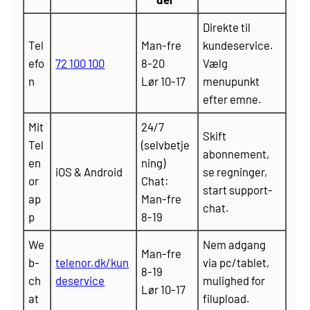
Direkte til
Tel
Man-fre
kundeservice.
efo
72 100 100
8-20
Vælg
n
Lør 10-17
menupunkt
efter emne.
Mit
24/7
Skift
Tel
(selvbetje
abonnement,
en
ning)
iOS & Android
se regninger,
or
Chat:
start support-
ap
Man-fre
chat.
p
8-19
We
Nem adgang
Man-fre
b-
telenor.dk/kun
via pc/tablet,
8-19
ch
deservice
mulighed for
Lør 10-17
at
filupload.