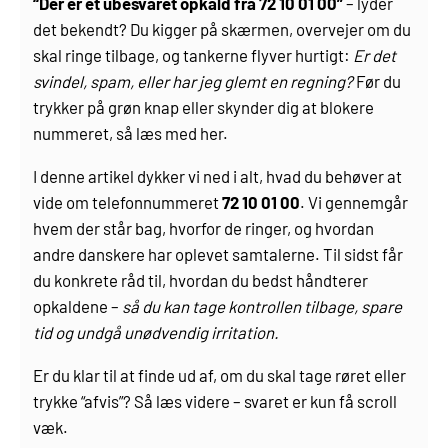
“Der er et ubesvaret opkald fra 72 10 01 00”
– lyder
det bekendt? Du kigger på skærmen, overvejer om du
skal ringe tilbage, og tankerne flyver hurtigt:
Er det
svindel, spam, eller har jeg glemt en regning?
Før du
trykker på grøn knap eller skynder dig at blokere
nummeret, så læs med her.
I denne artikel dykker vi ned i alt, hvad du behøver at
vide om telefonnummeret
72 10 01 00
. Vi gennemgår
hvem der står bag, hvorfor de ringer, og hvordan
andre danskere har oplevet samtalerne. Til sidst får
du konkrete råd til, hvordan du bedst håndterer
opkaldene –
så du kan tage kontrollen tilbage, spare
tid og undgå unødvendig irritation.
Er du klar til at finde ud af, om du skal tage røret eller
trykke “afvis”? Så læs videre – svaret er kun få scroll
væk.