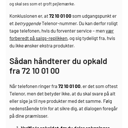
og skal ses som et groft pejlemærke.
Konklusionen er, at
72 10 01 00
som udgangspunkt er
et
betryggende
Telenor-nummer. Du kan derfor roligt
tage telefonen, hvis du forventer service – men
vær
forberedt på salgs-replikken
, og sig tydeligt fra, hvis
du ikke ønsker ekstra produkter.
Sådan håndterer du opkald
fra 72 10 01 00
Når telefonen ringer fra
72 10 01 00
, er det som oftest
Telenor, men det betyder ikke, at du skal svare på alt
eller sige ja til nye produkter med det samme. Følg
nedenstående trin for at sikre dig, at dialogen foregår
på dine præmisser.