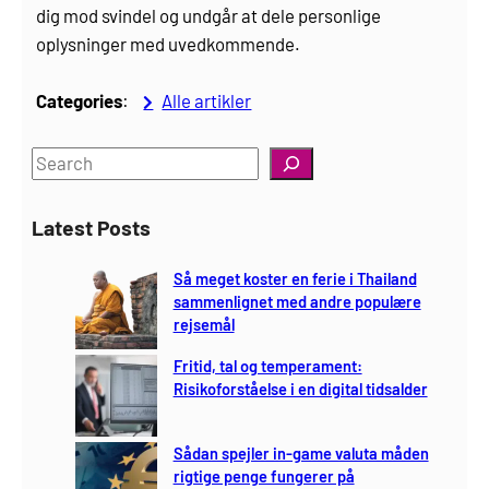
dig mod svindel og undgår at dele personlige
oplysninger med uvedkommende.
Categories
:
Alle artikler
S
e
a
Latest Posts
r
c
Så meget koster en ferie i Thailand
h
sammenlignet med andre populære
rejsemål
Fritid, tal og temperament:
Risikoforståelse i en digital tidsalder
Sådan spejler in-game valuta måden
rigtige penge fungerer på