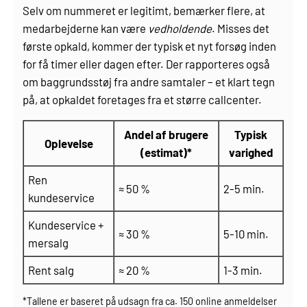
Selv om nummeret er legitimt, bemærker flere, at
medarbejderne kan være
vedholdende
. Misses det
første opkald, kommer der typisk et nyt forsøg inden
for få timer eller dagen efter. Der rapporteres også
om baggrundsstøj fra andre samtaler – et klart tegn
på, at opkaldet foretages fra et større callcenter.
Andel af brugere
Typisk
Oplevelse
(estimat)*
varighed
Ren
≈ 50 %
2-5 min.
kundeservice
Kundeservice +
≈ 30 %
5-10 min.
mersalg
Rent salg
≈ 20 %
1-3 min.
*Tallene er baseret på udsagn fra ca. 150 online anmeldelser