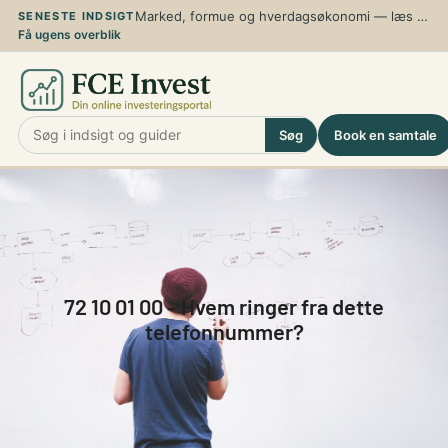
Spring
Marked, formue og hverdagsøkonomi — læs de nyeste analyser, guider og perspektiver
SENESTE INDSIGT
Få ugens overblik
til
indhold
Søg
Book en samtale
72 10 01 00 – Hvem ringer fra dette
telefonnummer?