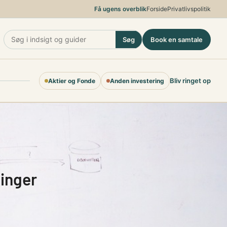
Få ugens overblik
Forside
Privatlivspolitik
Søg
Book en samtale
Bliv ringet op
Aktier og Fonde
Anden investering
ninger