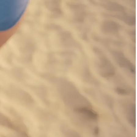
Sådan spejler in-game
valuta måden rigtige penge
fungerer på
Den voksende betydning af
finansiel viden i en digital
økonomi
Hvordan digitale
låneplatforme ændrer
danskernes lånevaner
Categories
Aktier og Fonde