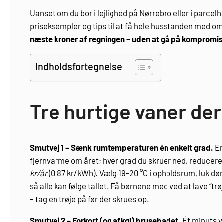
Uanset om du bor i lejlighed på Nørrebro eller i parcel
priseksempler og tips til at få hele husstanden med o
næste kroner af regningen – uden at gå på kompromi
Indholdsfortegnelse
Tre hurtige vaner der
Smutvej 1 – Sænk rumtemperaturen én enkelt grad.
En
fjernvarme om året; hver grad du skruer ned, reducere
kr/år
(0,87 kr/kWh). Vælg 19-20 °C i opholdsrum, luk døre
så alle kan følge tallet. Få børnene med ved at lave “trø
– tag en trøje på før der skrues op.
Smutvej 2 – Forkort (og afkøl) brusebadet.
Ét minuts va