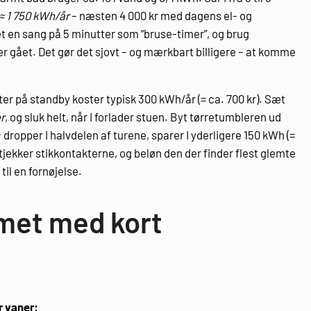
 ≈ 1 750 kWh/år
– næsten 4 000 kr med dagens el- og
æt en sang på 5 minutter som “bruse-timer”, og brug
er gået. Det gør det sjovt – og mærkbart billigere – at komme
er på standby koster typisk 300 kWh/år (= ca. 700 kr). Sæt
r
, og sluk helt, når I forlader stuen. Byt tørretumbleren ud
dropper I halvdelen af turene, sparer I yderligere 150 kWh (=
 tjekker stikkontakterne, og beløn den der finder flest glemte
til en fornøjelse.
mmet med kort
r vaner: