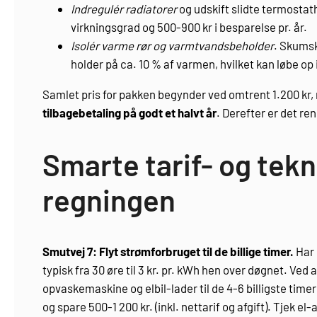
Indregulér radiatorer
og udskift slidte termostath
virkningsgrad og 500-900 kr i besparelse pr. år.
Isolér varme rør og varmtvandsbeholder
. Skumsk
holder på ca. 10 % af varmen, hvilket kan løbe op i
Samlet pris for pakken begynder ved omtrent 1.200 kr, 
tilbagebetaling på godt et halvt år
. Derefter er det r
Smarte tarif- og tekn
regningen
Smutvej 7: Flyt strømforbruget til de billige timer.
Har 
typisk fra 30 øre til 3 kr. pr. kWh hen over døgnet. V
opvaskemaskine og elbil-lader til de 4-6 billigste time
og spare 500-1 200 kr. (inkl. nettarif og afgift). Tjek e