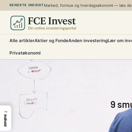
Spring
Marked, formue og hverdagsøkonomi — læs de n
SENESTE INDSIGT
til
indhold
Alle artikler
Aktier og Fonde
Anden investering
Lær om inv
Privatøkonomi
9 smu
→
Indhold