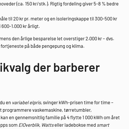
oveder (ca. 150 kr/stk.). Rigtig fordeling giver 5-8 % bedre
åle til 20 kr pr. meter og en isoleringskappe til 300-500 kr
 600-1.000 kr årligt.
mens den årlige besparelse let overstiger 2.000 kr – dvs.
en fortjeneste på både pengepung og klima.
ikvalg der barberer
du en
variabel elpris
, svinger kWh-prisen time for time –
ed at programmere vaskemaskine, tørretumbler,
r kan en gennemsnitlig familie på 4 flytte 1 000 kWh om året
l-apps som
ElOverblik, Watts
eller ladebokse med
smart