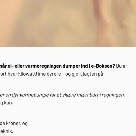
 når el- eller varmeregningen dumper ind i e-Boksen?
Du er
jort hver kilowatt­time dyrere – og gjort jagten på
ller en dyr varmepumpe for at skære mærkbart i regningen.
ag kan:
de kroner, og
teknik.