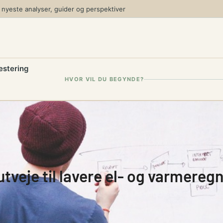
yeste analyser, guider og perspektiver
estering
HVOR VIL DU BEGYNDE?
tveje til lavere el- og varmereg