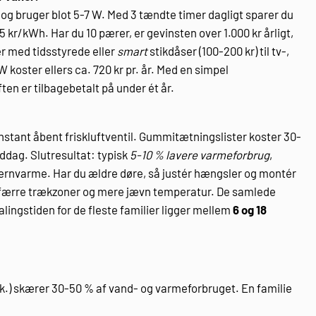
og bruger blot 5-7 W. Med 3 tændte timer dagligt sparer du
5 kr/kWh. Har du 10 pærer, er gevinsten over 1.000 kr årligt,
r med tidsstyrede eller
smart
stikdåser (100-200 kr) til tv-,
ost­er ellers ca. 720 kr pr. år. Med en simpel
ten er tilbagebetalt på under ét år.
konstant åbent friskluftventil. Gummitætningslister koster 30-
ddag. Slutresultat: typisk
5-10 % lavere varmeforbrug
,
fjernvarme. Har du ældre døre, så justér hængsler og montér
om færre trækzoner og mere jævn temperatur. De samlede
lingstiden for de fleste familier ligger mellem
6 og 18
tk.) skærer 30-50 % af vand- og varmeforbruget. En familie