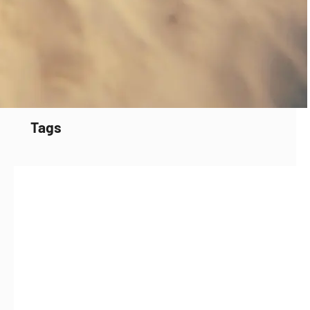
Alle artikler
Anden investering
Lær om investering
Privatøkonomi
Tags