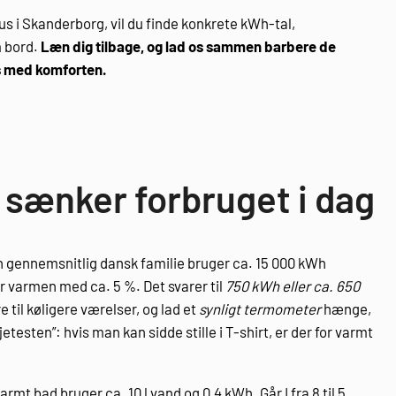
hus i Skanderborg, vil du finde konkrete kWh-tal,
m bord.
Læn dig tilbage, og lad os sammen barbere de
s med komforten.
 sænker forbruget i dag
 gennemsnitlig dansk familie bruger ca. 15 000 kWh
r varmen med ca. 5 %. Det svarer til
750 kWh eller ca. 650
 til køligere værelser, og lad et
synligt termometer
hænge,
jetesten”: hvis man kan sidde stille i T-shirt, er der for varmt
rmt bad bruger ca. 10 l vand og 0,4 kWh. Går I fra 8 til 5