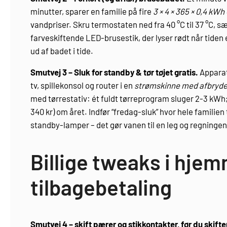
minutter, sparer en familie på fire
3 × 4 × 365 × 0,4 kWh
vandpriser. Skru termostaten ned fra 40 °C til 37 °C, s
farveskiftende LED-brusestik, der lyser rødt når tiden 
ud af badet i tide.
Smutvej 3 – Sluk for standby & tør tøjet gratis.
Apparat
tv, spillekonsol og router i en
strømskinne med afbryde
med tørrestativ: ét fuldt tørreprogram sluger 2-3 kWh; 
340 kr) om året. Indfør “fredag-sluk” hvor hele familien
standby-lamper – det gør vanen til en leg og regningen 
Billige tweaks i hje
tilbagebetaling
Smutvej 4 – skift pærer og stikkontakter, før du skifte