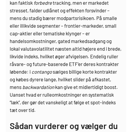
kan faktisk
forbedre
tracking, men er markedet
stresset, falder udlånet og effekten forsvinder –
mens du stadig bærer modpartsrisikoen. På smalle
eller illikvide segmenter – frontier-markeder, small
cap-aktier eller tematiske klynger – er
handelsomkostninger, gated markedsadgang og
lokal valuta­volatilitet næsten altid højere end i brede,
likvide indeks, hvilket øger afvigelsen. Endelig ruller
råvare- og future-baserede ETF’er deres kontrakter
løbende: i
contango
sælges billige korte kontrakter
og købes dyrere lange, hvilket slider på afkastet,
mens
backwardation
kan give et midlertidigt boost.
Uanset hvad er rulleomkostninger en systematisk
“læk”, der gør det vanskeligt at følge et spot-indeks
tæt over tid.
Sådan vurderer og vælger du