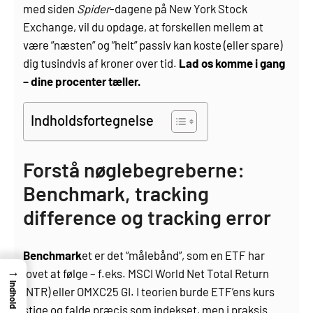
med siden
Spider
-dagene på New York Stock
Exchange, vil du opdage, at forskellen mellem at
være ”næsten” og ”helt” passiv kan koste (eller spare)
dig tusindvis af kroner over tid.
Lad os komme i gang
– dine procenter tæller.
Indholdsfortegnelse
Forstå nøglebegreberne:
Benchmark, tracking
difference og tracking error
Benchmark
et er det “målebånd”, som en ETF har
→
lovet at følge – f.eks. MSCI World Net Total Return
Indhold
(NTR) eller OMXC25 GI. I teorien burde ETF’ens kurs
stige og falde præcis som indekset, men i praksis