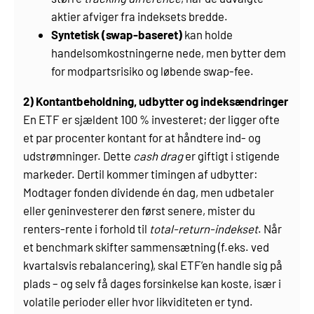
aktier afviger fra indeksets bredde.
Syntetisk (swap-baseret)
kan holde
handelsomkostningerne nede, men bytter dem
for modpartsrisiko og løbende swap-fee.
2) Kontantbeholdning, udbytter og indeksændringer
En ETF er sjældent 100 % investeret; der ligger ofte
et par procenter kontant for at håndtere ind- og
udstrømninger. Dette
cash drag
er giftigt i stigende
markeder. Dertil kommer timingen af udbytter:
Modtager fonden dividende én dag, men udbetaler
eller geninvesterer den først senere, mister du
renters-rente i forhold til
total-return-indekset
. Når
et benchmark skifter sammensætning (f.eks. ved
kvartalsvis rebalancering), skal ETF’en handle sig på
plads – og selv få dages forsinkelse kan koste, især i
volatile perioder eller hvor likviditeten er tynd.