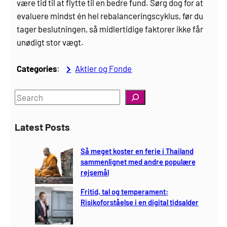
være tid til at flytte til en bedre fund. Sørg dog for at
evaluere mindst én hel rebalanceringscyklus, før du
tager beslutningen, så midlertidige faktorer ikke får
unødigt stor vægt.
Categories
:
Aktier og Fonde
S
e
a
Latest Posts
r
c
Så meget koster en ferie i Thailand
h
sammenlignet med andre populære
rejsemål
Fritid, tal og temperament:
Risikoforståelse i en digital tidsalder