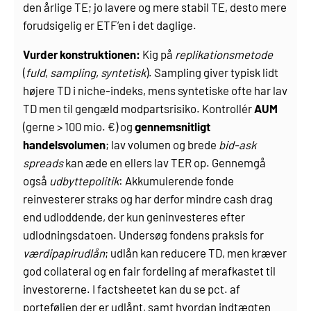
den årlige TE; jo lavere og mere stabil TE, desto mere
forudsigelig er ETF’en i det daglige.
Vurder konstruktionen:
Kig på
replikationsmetode
(
fuld
,
sampling
,
syntetisk
). Sampling giver typisk lidt
højere TD i niche-indeks, mens syntetiske ofte har lav
TD men til gengæld modpartsrisiko. Kontrollér
AUM
(gerne > 100 mio. €) og
gennemsnitligt
handelsvolumen
; lav volumen og brede
bid-ask
spreads
kan æde en ellers lav TER op. Gennemgå
også
udbyttepolitik
: Akkumulerende fonde
reinvesterer straks og har derfor mindre cash drag
end udloddende, der kun geninvesteres efter
udlodningsdatoen. Undersøg fondens praksis for
værdipapirudlån
; udlån kan reducere TD, men kræver
god collateral og en fair fordeling af merafkastet til
investorerne. I factsheetet kan du se pct. af
porteføljen der er udlånt, samt hvordan indtægten