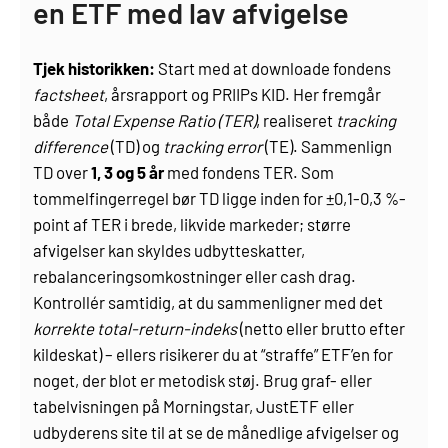
en ETF med lav afvigelse
Tjek historikken:
Start med at downloade fondens
factsheet
, årsrapport og PRIIPs KID. Her fremgår
både
Total Expense Ratio (TER)
, realiseret
tracking
difference
(TD) og
tracking error
(TE). Sammenlign
TD over
1, 3 og 5 år
med fondens TER. Som
tommelfingerregel bør TD ligge inden for ±0,1-0,3 %-
point af TER i brede, likvide markeder; større
afvigelser kan skyldes udbytteskatter,
rebalanceringsomkostninger eller cash drag.
Kontrollér samtidig, at du sammenligner med det
korrekte total-return-indeks
(netto eller brutto efter
kildeskat) – ellers risikerer du at “straffe” ETF’en for
noget, der blot er metodisk støj. Brug graf- eller
tabelvisningen på Morningstar, JustETF eller
udbyderens site til at se de månedlige afvigelser og