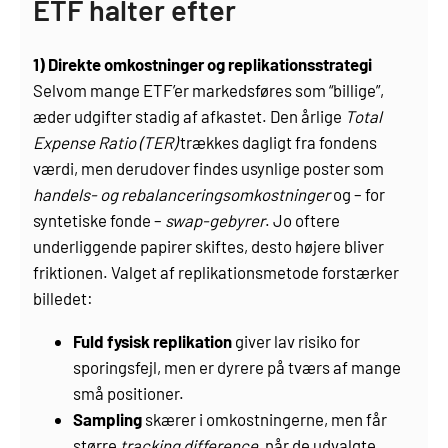
ETF halter efter
1) Direkte omkostninger og replikationsstrategi
Selvom mange ETF’er markedsføres som “billige”,
æder udgifter stadig af afkastet. Den årlige
Total
Expense Ratio (TER)
trækkes dagligt fra fondens
værdi, men derudover findes usynlige poster som
handels- og rebalanceringsomkostninger
og – for
syntetiske fonde –
swap-gebyrer
. Jo oftere
underliggende papirer skiftes, desto højere bliver
friktionen. Valget af replikationsmetode forstærker
billedet:
Fuld fysisk replikation
giver lav risiko for
sporingsfejl, men er dyrere på tværs af mange
små positioner.
Sampling
skærer i omkostningerne, men får
større
tracking difference
, når de udvalgte