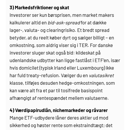
3) Markedsfriktioner og skat
Investorer ser kun børsprisen, men market makers
kalkulerer altid en
bid-ask-spread
for at dække
lager-, valuta- og clearingrisiko. Et bredt spread
betyder, at du reelt køber dyrt og sælger billigt – en
omkostning, som aldrig viser sig i TER. For danske
investorer sluger skat også bid: kildeskat på
udenlandske udbytter kan ligge fastlåst i ETF’en, især
hvis domicilet (typisk Irland eller Luxembourg) ikke
har fuld treaty-refusion. Vælger du en
valutasikret
klasse, tilføjes desuden hedge-omkostningen, som
kan være alt fra et par til tosifrede basispoint
afhængigt af rentespændet mellem valutaerne.
4) Værdipapirudlån, nichemarkeder og råvarer
Mange ETF-udbydere låner deres aktier ud mod
sikkerhed og høster rente som ekstraindtægt; det