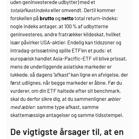
uden geninvesterede udbytter) med et
totalafkastindeks
eller omvendt. Dertil kommer
forskellen på
brutto
og
netto
total return-indeks:
nogle indeks antager, at 100 % af udbytterne
geninvesteres, andre fratrækker kildeskat, hvilket
især påvirker USA-aktier. Endelig kan tidszoner og
intradag-prissætning spille ETF’en et puds: et
europæisk handlet Asia-Pacific-ETF vil blive prissat,
mens de underliggende asiatiske markeder er
lukkede, så dagens “afkast” kan ligne en afvigelse, der
først udlignes, når begge markeder er åbne. Før du
vurderer, om din ETF haltede efter sit benchmark,
skal du derfor sikre dig, at du sammenligner
æbler
med æbler
: samme type afkast, samme
skattemæssige antagelser og samme tidsstempel.
De vigtigste årsager til, at en