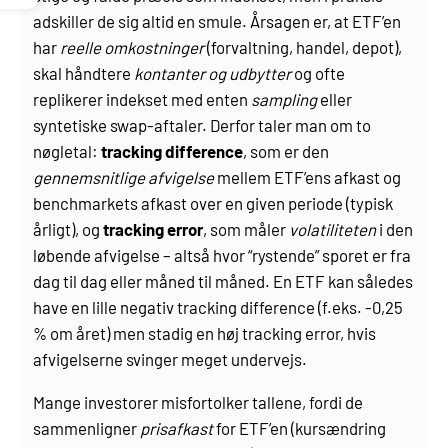
adskiller de sig altid en smule. Årsagen er, at ETF’en
har
reelle omkostninger
(forvaltning, handel, depot),
skal håndtere
kontanter og udbytter
og ofte
replikerer indekset med enten
sampling
eller
syntetiske swap-aftaler. Derfor taler man om to
nøgletal:
tracking difference
, som er den
gennemsnitlige afvigelse
mellem ETF’ens afkast og
benchmarkets afkast over en given periode (typisk
årligt), og
tracking error
, som måler
volatiliteten
i den
løbende afvigelse – altså hvor “rystende” sporet er fra
dag til dag eller måned til måned. En ETF kan således
have en lille negativ tracking difference (f.eks. -0,25
% om året) men stadig en høj tracking error, hvis
afvigelserne svinger meget undervejs.
Mange investorer misfortolker tallene, fordi de
sammenligner
prisafkast
for ETF’en (kursændring