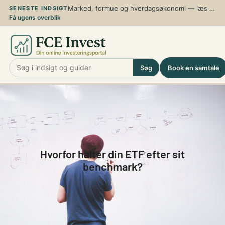
Spring
Marked, formue og hverdagsøkonomi — læs de nyeste analyser, guider og perspektiver
SENESTE INDSIGT
Få ugens overblik
til
indhold
Søg
Book en samtale
Hvorfor halter din ETF efter sit
benchmark?