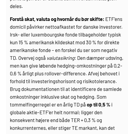
deles.
Forstå skat, valuta og hvornår du bør skifte:
ETF’ens
domicil påvirker nettoafkastet for danske investorer.
Irsk- eller luxembourgske fonde tilbageholder typisk
kun 15 % amerikansk kildeskat mod 30 % for direkte
amerikanske fonde – en forskel du ser som negativ
TD. Overvej også
valutasikring
: Den dæmper udsving,
men kan give løbende hedging-omkostninger på 0,2-
0,6 % årligt plus rollover-difference. Afvej behovet i
forhold til investeringshorisont og risikotolerance.
Brug dokumentationen til at identificere de samlede
omkostninger inklusive skat og hedging. Som
tommelfingerregel er en årlig TD på
op til 0,5 %
i
globale aktie-ETF’er helt normal; ligger den
konsekvent højere end både TER + 0,3 % og
konkurrenternes, eller stiger TE markant, kan det