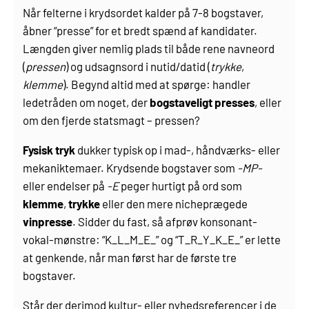
Når felterne i krydsordet kalder på 7-8 bogstaver,
åbner “presse” for et bredt spænd af kandidater.
Længden giver nemlig plads til både rene navneord
(
pressen
) og udsagnsord i nutid/datid (
trykke
,
klemme
). Begynd altid med at spørge: handler
ledetråden om noget, der
bogstaveligt presses
, eller
om den fjerde statsmagt – pressen?
Fysisk tryk
dukker typisk op i mad-, håndværks- eller
mekaniktemaer. Krydsende bogstaver som
-MP-
eller endelser på
-E
peger hurtigt på ord som
klemme
,
trykke
eller den mere nicheprægede
vinpresse
. Sidder du fast, så afprøv konsonant-
vokal-mønstre: “K_L_M_E_” og “T_R_Y_K_E_” er lette
at genkende, når man først har de første tre
bogstaver.
Står der derimod kultur- eller nyhedsreferencer i de