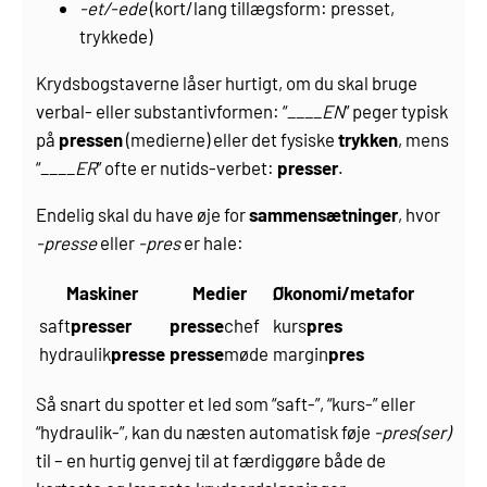
-et/-ede
(kort/lang tillægsform: presset,
trykkede)
Krydsbogstaverne låser hurtigt, om du skal bruge
verbal- eller substantivformen: “
____EN
” peger typisk
på
pressen
(medierne) eller det fysiske
trykken
, mens
“
____ER
” ofte er nutids-verbet:
presser
.
Endelig skal du have øje for
sammensætninger
, hvor
-presse
eller
-pres
er hale:
Maskiner
Medier
Økonomi/metafor
saft
presser
presse
chef
kurs
pres
hydraulik
presse
presse
møde
margin
pres
Så snart du spotter et led som “saft-”, “kurs-” eller
“hydraulik-”, kan du næsten automatisk føje
-pres(ser)
til – en hurtig genvej til at færdiggøre både de