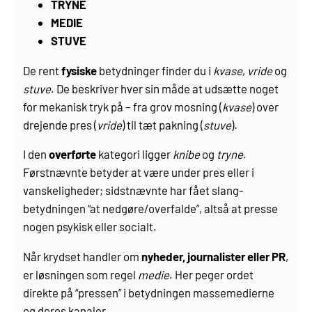
TRYNE
MEDIE
STUVE
De rent
fysiske
betydninger finder du i
kvase
,
vride
og
stuve
. De beskriver hver sin måde at udsætte noget
for mekanisk tryk på – fra grov mosning (
kvase
) over
drejende pres (
vride
) til tæt pakning (
stuve
).
I den
overførte
kategori ligger
knibe
og
tryne
.
Førstnævnte betyder at være under pres eller i
vanskeligheder; sidstnævnte har fået slang-
betydningen “at nedgøre/overfalde”, altså at presse
nogen psykisk eller socialt.
Når krydset handler om
nyheder, journalister eller PR
,
er løsningen som regel
medie
. Her peger ordet
direkte på “pressen” i betydningen massemedierne
og deres kanaler.