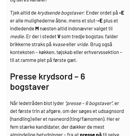
Tjek altid de
krydsende bogstaver
: Ender ordet på
-E
er alle mulighederne åbne, mens et slut-
-E
plus et
indledende
M
næsten altid indsnævrer valget til
medie
. Er der i stedet
V
som tredje bogstav, falder
brikkerne straks på
kvase
eller
vride
. Brug også
konteksten – køkken, tøjskab eller erhvervssektion –
til at ramme plet på første gæt.
Presse krydsord – 6
bogstaver
Når ledetråden blot lyder
“presse – 6 bogstaver”
, er
det første trin at afgøre, om der søges et udsagnsord
(handling) eller et navneord (ting/fænomen). Her er
fem stærke kandidater, der dækker de mest
almindelige betydninger – fra at
presse på
til selve