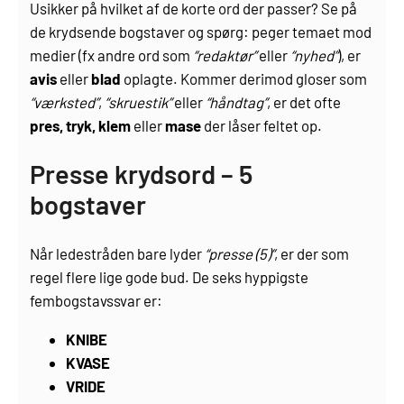
Usikker på hvilket af de korte ord der passer? Se på
de krydsende bogstaver og spørg: peger temaet mod
medier (fx andre ord som
“redaktør”
eller
“nyhed”
), er
avis
eller
blad
oplagte. Kommer derimod gloser som
“værksted”
,
“skruestik”
eller
“håndtag”
, er det ofte
pres, tryk, klem
eller
mase
der låser feltet op.
Presse krydsord – 5
bogstaver
Når ledestråden bare lyder
“presse (5)”
, er der som
regel flere lige gode bud. De seks hyppigste
fembogstavssvar er:
KNIBE
KVASE
VRIDE