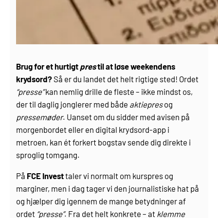
Brug for et hurtigt
pres
til at løse weekendens
krydsord?
Så er du landet det helt rigtige sted! Ordet
“presse”
kan nemlig drille de fleste – ikke mindst os,
der til daglig jonglerer med både
aktiepres
og
pressemøder
. Uanset om du sidder med avisen på
morgenbordet eller en digital krydsord-app i
metroen, kan ét forkert bogstav sende dig direkte i
sproglig tomgang.
På
FCE Invest
taler vi normalt om kurspres og
marginer, men i dag tager vi den journalistiske hat på
og hjælper dig igennem de mange betydninger af
ordet
“presse”
. Fra det helt konkrete – at
klemme