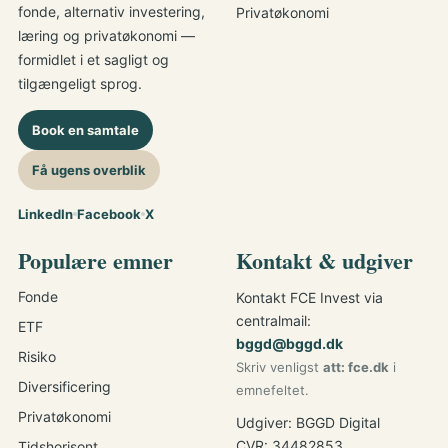
fonde, alternativ investering,
Privatøkonomi
læring og privatøkonomi —
formidlet i et sagligt og
tilgængeligt sprog.
Book en samtale
Få ugens overblik
LinkedIn
Facebook
X
Populære emner
Kontakt & udgiver
Fonde
Kontakt FCE Invest via
centralmail:
ETF
bggd@bggd.dk
Risiko
Skriv venligst
att: fce.dk
i
Diversificering
emnefeltet.
Privatøkonomi
Udgiver: BGGD Digital
CVR: 34482853
Tidshorisont