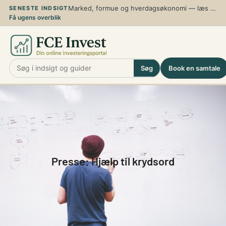
Spring
Marked, formue og hverdagsøkonomi — læs de nyeste analyser, guider og perspektiver
SENESTE INDSIGT
Få ugens overblik
til
indhold
Søg
Book en samtale
Presse: Hjælp til krydsord