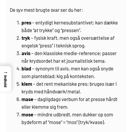
De syv mest brugte svar ser du her:
pres
– entydigt kernesubstantivet; kan dække
både “at trykke” og “pressen”.
tryk
– fysisk kraft, men også oversættelse af
engelsk “press” i teknisk sprog.
avis
– den klassiske medie-reference; passer
når krydsordet har et journalistisk tema.
blad
– synonym til avis, men kan også snyde
→
som planteblad; kig på konteksten.
Indhold
klem
– det rent mekaniske pres; bruges især i
kryds med håndværk/metal.
mase
– dagligdags verbum for at presse hårdt
eller klemme sig frem.
mose
– mindre udbredt, men dukker op som
bydeform af “mose” = “mos” (tryk/kvase).