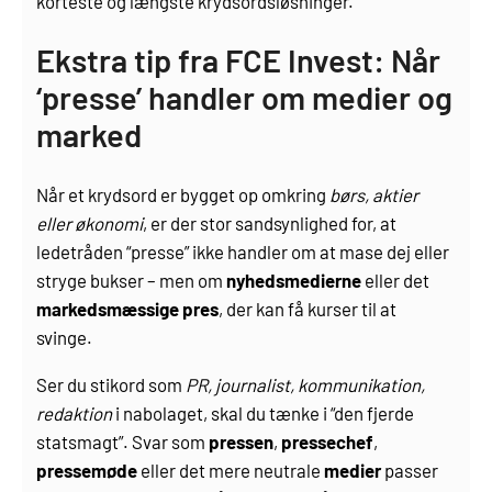
korteste og længste krydsordsløsninger.
Ekstra tip fra FCE Invest: Når
‘presse’ handler om medier og
marked
Når et krydsord er bygget op omkring
børs, aktier
eller økonomi
, er der stor sandsynlighed for, at
ledetråden “presse” ikke handler om at mase dej eller
stryge bukser – men om
nyhedsmedierne
eller det
markeds­mæssige pres
, der kan få kurser til at
svinge.
Ser du stikord som
PR, journalist, kommunikation,
redaktion
i nabolaget, skal du tænke i “den fjerde
statsmagt”. Svar som
pressen
,
pressechef
,
pressemøde
eller det mere neutrale
medier
passer