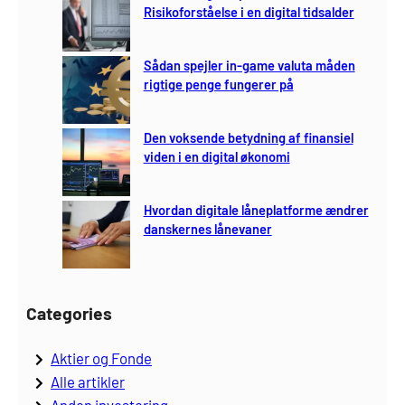
Risikoforståelse i en digital tidsalder
Sådan spejler in-game valuta måden
rigtige penge fungerer på
Den voksende betydning af finansiel
viden i en digital økonomi
Hvordan digitale låneplatforme ændrer
danskernes lånevaner
Categories
Aktier og Fonde
Alle artikler