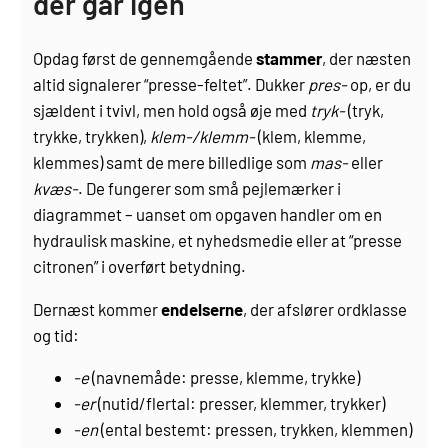
der går igen
Opdag først de gennemgående
stammer
, der næsten
altid signalerer “presse-feltet”. Dukker
pres-
op, er du
sjældent i tvivl, men hold også øje med
tryk-
(tryk,
trykke, trykken),
klem-/klemm-
(klem, klemme,
klemmes) samt de mere billedlige som
mas-
eller
kvæs-
. De fungerer som små pejlemærker i
diagrammet – uanset om opgaven handler om en
hydraulisk maskine, et nyhedsmedie eller at “presse
citronen” i overført betydning.
Dernæst kommer
endelserne
, der afslører ordklasse
og tid:
-e
(navnemåde: presse, klemme, trykke)
-er
(nutid/flertal: presser, klemmer, trykker)
-en
(ental bestemt: pressen, trykken, klemmen)