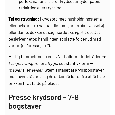
perfekt når andre ord i krydset antyder papir,
redaktion eller trykning.
Tøj og strygning:
I krydsord med husholdningstema
eller hvis andre svar handler om garderobe, vasketøj
eller damp, dukker udsagnsordet
stryge
tit op. Det
beskriver netop handlingen at glatte folder ud med
varme (et “pressejern”).
Hurtig tommelfingerregel: Verbalform i ledetråden ➜
tvinge
,
trænge
eller
stryge
; substantiv-form ➜
medier
eller
aviser
. Stem antallet af krydsbogstaver
med ovenstående, og du er kun få felter fra at få hele
brikken til at falde på plads.
Presse krydsord – 7-8
bogstaver