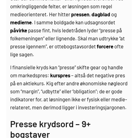
omkringliggende felter, er løsningen som regel
medieorienteret. Her hitter
pressen
,
dagblad
og
medierne
. I samme boldgade kan udsagnsordet
påvirke
passe fint, hvis ledetråden lyder “presse på
folkemeningen” eller lignende. Skal man udtrykke “at
presse igennem”, er ottebogstavsordet
forcere
ofte
lige sagen.
I finansielle kryds kan “presse” skifte gear og handle
om markedspres:
kurspres
– altså det negative pres
på en aktiekurs. Kig efter andre økonomiske nøgleord
som “margin”, “udbytte” eller “obligation”; de er gode
indikatorer for, at løsningen ikke er fysisk eller medie­
relateret, men derimod ligger i investerings­jargonen.
Presse krydsord – 9+
bogstaver