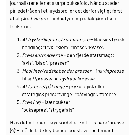
journalister eller et skarpt buksefold. Når du støder
på ledetråden i et krydsord, er det derfor vigtigt først
at afgøre
hvilken
grundbetydning redaktøren har i
tankerne.
At trykke/klemme/komprimere
– klassisk fysisk
handling:
“tryk”, “klem”, “mase”, “kvase”.
Pressen/medierne
– den fjerde statsmagt:
“avis”, “blad”, “pressen”.
Maskiner/redskaber der presser
– fra
vinpresse
til
saftpresser
og
hydraulikpresse
.
At forcere/påtvinge
– psykologisk eller
strategisk pres:
“tvinge”, “påtvinge”, “forcere”.
Pres i tøj
– især bukser:
“buksepres”, “strygefals”.
Hvis definitionen i krydsordet er kort – fx bare “presse
(4)” – må du lade krydsende bogstaver og temaet i