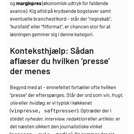
og
marginpres
(økonomisk udtryk for faldende
avance). Kig altid på krydsende bogstaver samt
eventuelle branchestikord – står der “regnskab”,
“kursfald” eller “filformat”, er chancen stor for at
løsningen gemmer sig i denne kategori.
Konteksthjælp: Sådan
aflæser du hvilken ‘presse’
der menes
Begynd med at
– emnefeltet fortæller ofte hvilken
“presse” der efterspørges. Står der ord som
vin, frugt,
olie
eller
hvidløg
, er vi typisk i køkkenet
(
). Optræder der i
vinpresse, saftpresser
stedet
nyheder, interview, redaktion
eller
artikler
, er
det næsten sikkert den journalistiske vinkel
(
). Og gemmer der sig