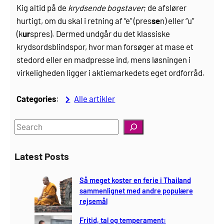
Kig altid på de
krydsende bogstaver
; de afslører
hurtigt, om du skal i retning af “e” (pres
se
n) eller “u”
(k
ur
spres). Dermed undgår du det klassiske
krydsordsblindspor, hvor man forsøger at mase et
stedord eller en madpresse ind, mens løsningen i
virkeligheden ligger i aktiemarkedets eget ordforråd.
Categories
:
Alle artikler
S
e
a
Latest Posts
r
c
Så meget koster en ferie i Thailand
h
sammenlignet med andre populære
rejsemål
Fritid, tal og temperament: