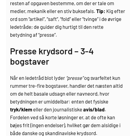
resten af opgaven bestemme, om der er tale om
medier, mekanik eller en stiv buksefals.
Tip:
Kig efter
ord som “artikel”, “saft”, “fold” eller “tvinge” i de øvrige
ledetråde; de guider dig hurtigt til den rette
betydning af “presse”.
Presse krydsord – 3-4
bogstaver
Når en ledetråd blot lyder
“presse”
og svarfeltet kun
rummer tre-fire bogstaver, handler det næsten altid
om de helt basale udsagn eller navneord, hvor
betydningen er umiddelbar: enten det fysiske
tryk/klem
eller den journalistiske
avis/blad
.
Fordelen ved så korte løsninger er, at de ofte kan
bøjes frit (ingen endelser), hvilket gør dem alsidige i
både danske og skandinaviske krydsord.