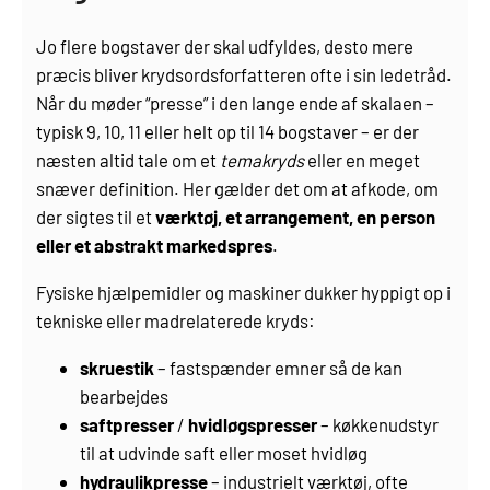
Jo flere bogstaver der skal udfyldes, desto mere
præcis bliver krydsordsforfatteren ofte i sin ledetråd.
Når du møder “presse” i den lange ende af skalaen –
typisk 9, 10, 11 eller helt op til 14 bogstaver – er der
næsten altid tale om et
temakryds
eller en meget
snæver definition. Her gælder det om at afkode, om
der sigtes til et
værktøj, et arrangement, en person
eller et abstrakt markedspres
.
Fysiske hjælpemidler og maskiner dukker hyppigt op i
tekniske eller madrelaterede kryds:
skruestik
– fastspænder emner så de kan
bearbejdes
saftpresser
/
hvidløgspresser
– køkkenudstyr
til at udvinde saft eller moset hvidløg
hydraulikpresse
– industrielt værktøj, ofte