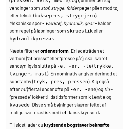
pressen, avis, medie
vendinger som
stof, stryge, folder
peger pilen mod tøj
eller tekstil (
).
buksepres, strygejern
Mekaniske spor –
værktøj, hydraulik, gear
– kalder
som regel på løsninger som
eller
skruestik
.
hydraulikpresse
Næste filter er
ordenes form
. Er ledetråden et
verbum (“at presse” eller “presse på”), skal svaret
sandsynligvis slutte på
(
-e, -er, -te
trykke,
). En nominativ angiver derimod et
tvinger, mast
substantiv (
). Kig også
tryk, pres, pressen
efter
tal
(flertal ender ofte på
) og
tid
–
-er, -ene
“pressede” lokker til datids­former som
og
klemte
. Disse små bøjninger skærer feltet af
kvasede
mulige svar drastisk ned i et dansk krydsord.
Til sidst lader du
krydsende bogstaver bekræfte