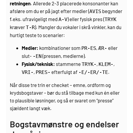
retningen
. Allerede 2-3 placerede konsonanter kan
afsløre om du er på jagt efter medier (
begynder
AVIS
f.eks. ufravigeligt med
) eller fysisk pres (
A-V
TRYK
kræver
). Mangler du vokaler i skrå vinkler, kan du
T-R
hurtigt teste to scenarier:
Medier:
kombinationer som
,
eller
PR-ES
ÆR-
slut-
(pressen, medierne).
-EN
Fysisk/teknisk:
stammerne
,
,
TRYK-
KLEM-
,
efterfulgt af
.
VRI-
PRES-
-E/-ER/-TE
Når disse tre trin er checket – emne, ordform og
krydsbogstaver – bør du stå tilbage med kun én eller
to plausible løsninger, og så er svaret om “presse”
sjældent langt væk.
Bogstavmønstre og endelser