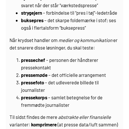
svaret når der står “værksteds­presse”
strygejern
– forbindelse til “pres i tøj”-ledetråde
buksepres
– det skarpe foldemærke i stof; ses
også i flertalsform “bukse­press”
Når krydset handler om
medier og kommunikation
er
det snarere disse løsninger, du skal teste:
pressechef
– personen der håndterer
pressekontakt
pressemøde
– det officielle arrangement
pressefoto
– det udleverede billede til
journalister
pressekorps
– samlet betegnelse for de
fremmødte journalister
Til sidst findes de mere
abstrakte eller finansielle
varianter:
komprimere
(at presse data/luft sammen)