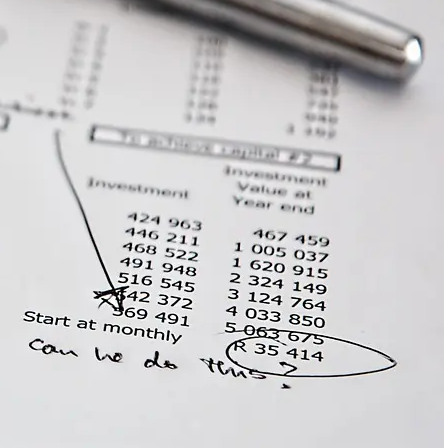
Sådan spejler in-game
valuta måden rigtige penge
fungerer på
Den voksende betydning af
finansiel viden i en digital
økonomi
Hvordan digitale
låneplatforme ændrer
danskernes lånevaner
Categories
Aktier og Fonde