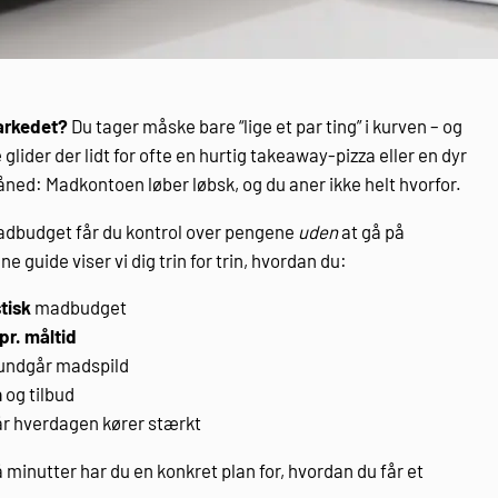
markedet?
Du tager måske bare “lige et par ting” i kurven – og
lider der lidt for ofte en hurtig takeaway-pizza eller en dyr
ned: Madkontoen løber løbsk, og du aner ikke helt hvorfor.
budget får du kontrol over pengene
uden
at gå på
 guide viser vi dig trin for trin, hvordan du:
stisk
madbudget
 pr. måltid
 undgår madspild
n
og tilbud
når hverdagen kører stærkt
 minutter har du en konkret plan for, hvordan du får et