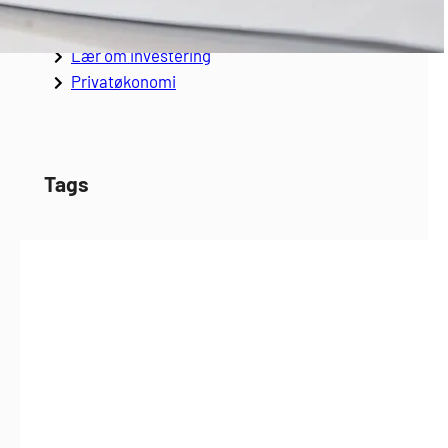
Alle artikler
Anden investering
Lær om investering
Privatøkonomi
Tags