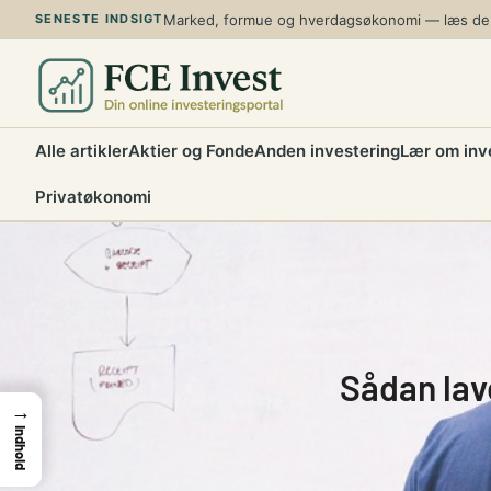
Spring
Marked, formue og hverdagsøkonomi — læs de n
SENESTE INDSIGT
til
indhold
Alle artikler
Aktier og Fonde
Anden investering
Lær om inv
Privatøkonomi
Sådan lav
→
Indhold