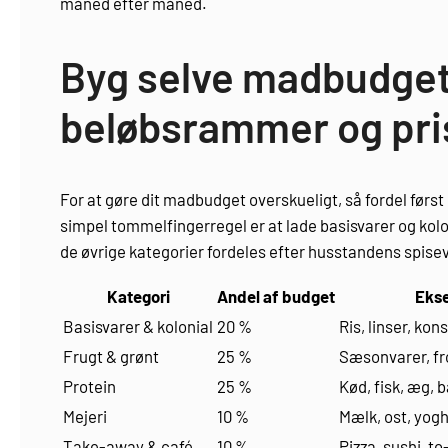
måned efter måned.
Byg selve madbudgett
beløbsrammer og pris
For at gøre dit madbudget overskueligt, så fordel før
simpel tommelfingerregel er at lade basisvarer og kolo
de øvrige kategorier fordeles efter husstandens spise
Kategori
Andel af budget
Eks
Basisvarer & kolonial
20 %
Ris, linser, kon
Frugt & grønt
25 %
Sæsonvarer, fr
Protein
25 %
Kød, fisk, æg, 
Mejeri
10 %
Mælk, ost, yog
Take-away & café
10 %
Pizza, sushi, to