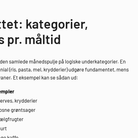
et: kategorier,
 pr. måltid
st den samlede månedspulje på logiske underkategorier. En
nial (ris, pasta, mel, krydderier) udgøre fundamentet, mens
vaner. Et eksempel kan se sådan ud:
empler
serves, krydderier
osne grøntsager
bælgfrugter
hurt
-go kaffe