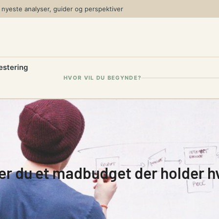
yeste analyser, guider og perspektiver
estering
HVOR VIL DU BEGYNDE?
er du et madbudget der holder 