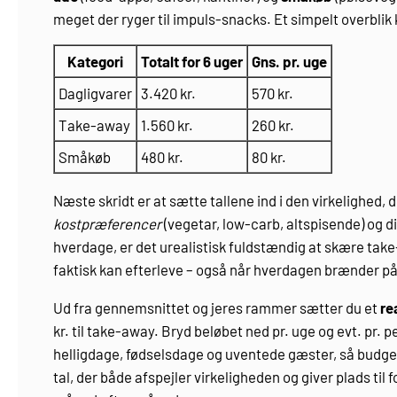
meget der ryger til impuls-snacks. Et simpelt overbli
Kategori
Totalt for 6 uger
Gns. pr. uge
Dagligvarer
3.420 kr.
570 kr.
Take-away
1.560 kr.
260 kr.
Småkøb
480 kr.
80 kr.
Næste skridt er at sætte tallene ind i den virkelighed, d
kostpræferencer
(vegetar, low-carb, altspisende) og d
hverdage, er det urealistisk fuldstændig at skære take
faktisk kan efterleve – også når hverdagen brænder på
Ud fra gennemsnittet og jeres rammer sætter du et
re
kr. til take-away. Bryd beløbet ned pr. uge og evt. pr. p
helligdage, fødselsdage og uventede gæster, så budgett
tal, der både afspejler virkeligheden og giver plads ti