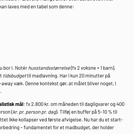
k kan laves med en tabel som denne:
u bor i. Notér
husstandsstørrelse
(fx 2 voksne + 1 barn),
it
tidsbudget
til madlavning. Har I kun 20 minutter på
-away væk. Denne kontekst gør, at målet bliver noget, I
.
alistisk mål
: fx 2.800 kr. om måneden til dagligvarer og 400
erson (
kr. pr. person pr. dag
). Tilføj en buffer på 5-10 % til
et ikke kollapser ved første afvigelse. Nu har du et start-
l forbedring – fundamentet for et madbudget, der holder