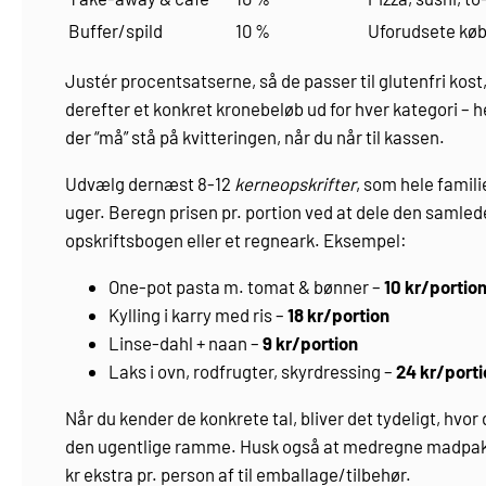
Buffer/spild
10 %
Uforudsete køb
Justér procentsatserne, så de passer til glutenfri kos
derefter et konkret kronebeløb ud for hver kategori – h
der “må” stå på kvitteringen, når du når til kassen.
Udvælg dernæst 8-12
kerneopskrifter
, som hele famil
uger. Beregn prisen pr. portion ved at dele den samled
opskriftsbogen eller et regneark. Eksempel:
One-pot pasta m. tomat & bønner –
10 kr/portio
Kylling i karry med ris –
18 kr/portion
Linse-dahl + naan –
9 kr/portion
Laks i ovn, rodfrugter, skyrdressing –
24 kr/porti
Når du kender de konkrete tal, bliver det tydeligt, hvor d
den ugentlige ramme. Husk også at medregne madpakke
kr ekstra pr. person af til emballage/tilbehør.