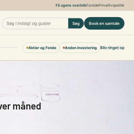
Få ugens overblik
Forside
Privatlivspolitik
Søg
Book en samtale
Bliv ringet op
Aktier og Fonde
Anden investering
hver måned