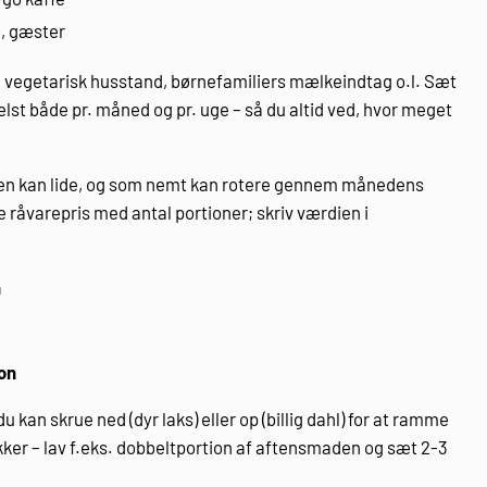
, gæster
t, vegetarisk husstand, børnefamiliers mælkeindtag o.l. Sæt
elst både pr. måned og pr. uge – så du altid ved, hvor meget
ien kan lide, og som nemt kan rotere gennem månedens
e råvarepris med antal portioner; skriv værdien i
n
on
u kan skrue ned (dyr laks) eller op (billig dahl) for at ramme
r – lav f.eks. dobbeltportion af aftensmaden og sæt 2-3