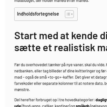
madbudget, der holder måned efter måned.
Indholdsfortegnelse
Start med at kende d
sætte et realistisk m
Før du overhovedet tænker på nye vaner, skal du vide, 
netbanken, eller tag billeder af dine kvitteringer og før 
mad – også de små «to-go»-kaffer. Det giver et data
farvekoder eller separate kolonner til at notere dato, b
mønstre.
Del herefter forbruget op i tre hovedkategorier:
daglig
ude
(food-apps, caféer, kantiner) og
småkøb
(pølsevogn