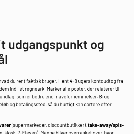
it udgangspunkt og
ål
hvad du rent faktisk bruger. Hent 4-8 ugers kontoudtog fra
dem ind i et regneark. Marker alle poster, der relaterer til
grundlag, som er bedre end mavefornemmelser. Brug
eløb og betalingssted, så du hurtigt kan sortere efter
varer
(supermarkeder, discountbutikker),
take-away/spis-
, kiosk, 7-Eleven). Mange bliver overrasket over, hvor