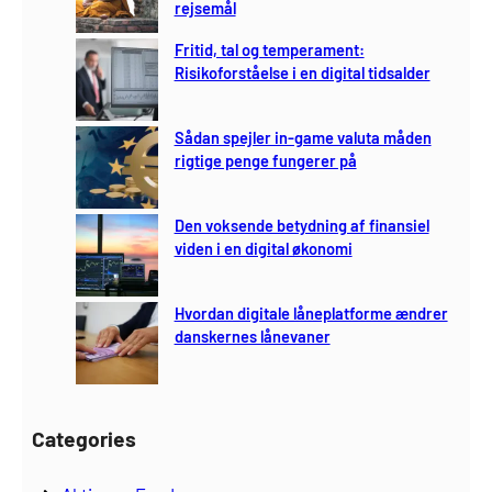
rejsemål
Fritid, tal og temperament:
Risikoforståelse i en digital tidsalder
Sådan spejler in-game valuta måden
rigtige penge fungerer på
Den voksende betydning af finansiel
viden i en digital økonomi
Hvordan digitale låneplatforme ændrer
danskernes lånevaner
Categories