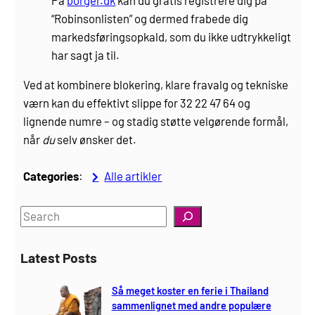
“Robinsonlisten” og dermed frabede dig
markedsføringsopkald, som du ikke udtrykkeligt
har sagt ja til.
Ved at kombinere blokering, klare fravalg og tekniske
værn kan du effektivt slippe for 32 22 47 64 og
lignende numre – og stadig støtte velgørende formål,
når
du
selv ønsker det.
Categories
:
Alle artikler
S
e
a
Latest Posts
r
c
Så meget koster en ferie i Thailand
h
sammenlignet med andre populære