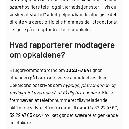
spam
hos flere tele- og sikkerhedstjenester. Hvis du
ønsker at støtte Mødrehjælpen, kan du altid gøre det
direkte via deres officielle hjemmeside i stedet for at
reagere på et uopfordret telefonopkald.
Hvad rapporterer modtagere
om opkaldene?
Brugerkommentarerne om
32 22 47 64
ligner
hinanden på tværs af diverse anmeldelsessider:
Opkaldene beskrives som
hyppige, påtrængende og
ensidigt fokuserede på at få dig til at donere
. Flere
fremhæver, at telefonnummeret tilsyneladende
skifter de sidste cifre fra gang til gang (fx 32 22 47 60,
32 22 47 65 osv.), hvilket gør det sværere at genkende
og blokere.