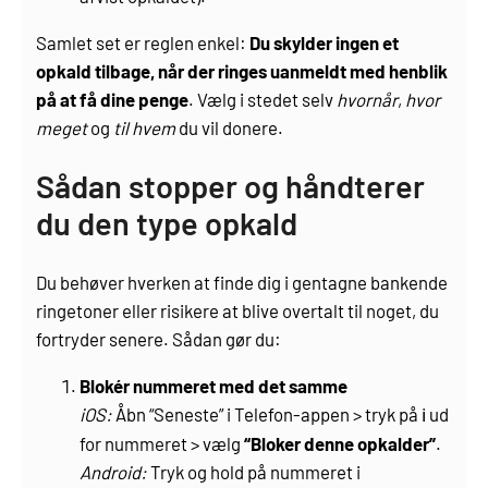
Samlet set er reglen enkel:
Du skylder ingen et
opkald tilbage, når der ringes uanmeldt med henblik
på at få dine penge
. Vælg i stedet selv
hvornår
,
hvor
meget
og
til hvem
du vil donere.
Sådan stopper og håndterer
du den type opkald
Du behøver hverken at finde dig i gentagne bankende
ringetoner eller risikere at blive overtalt til noget, du
fortryder senere. Sådan gør du:
Blokér nummeret med det samme
iOS:
Åbn “Seneste” i Telefon-appen > tryk på
ud
ℹ︎
for nummeret > vælg
“Bloker denne opkalder”
.
Android:
Tryk og hold på nummeret i