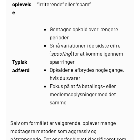
oplevels
“irriterende” eller “spam”
e
Gentagne opkald over længere
perioder
Små variationer i de sidste cifre
(
spoofing
) for at komme igennem
spærringer
Typisk
Opkaldene afbrydes nogle gange,
adfærd
hvis du svarer
Fokus på at få betalings- eller
medlemsoplysninger med det
samme
Selv om formålet er velgørende, oplever mange
modtagere metoden som aggressiv og
påtrængende. Det er derfor blevet klassificeret som