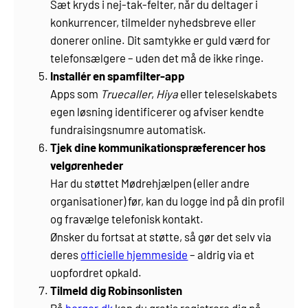
Sæt kryds i nej-tak-felter, når du deltager i
konkurrencer, tilmelder nyhedsbreve eller
donerer online. Dit samtykke er guld værd for
telefonsælgere – uden det må de ikke ringe.
Installér en spamfilter-app
Apps som
Truecaller
,
Hiya
eller teleselskabets
egen løsning identificerer og afviser kendte
fundraisingsnumre automatisk.
Tjek dine kommunikationspræferencer hos
velgørenheder
Har du støttet Mødrehjælpen (eller andre
organisationer) før, kan du logge ind på din profil
og fravælge telefonisk kontakt.
Ønsker du fortsat at støtte, så gør det selv via
deres
officielle hjemmeside
– aldrig via et
uopfordret opkald.
Tilmeld dig Robinsonlisten
På
borger.dk
kan du gratis registrere dig på