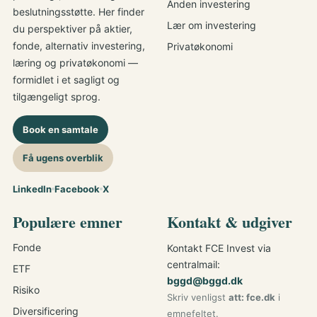
Anden investering
beslutningsstøtte. Her finder
Lær om investering
du perspektiver på aktier,
fonde, alternativ investering,
Privatøkonomi
læring og privatøkonomi —
formidlet i et sagligt og
tilgængeligt sprog.
Book en samtale
Få ugens overblik
LinkedIn
Facebook
X
Populære emner
Kontakt & udgiver
Fonde
Kontakt FCE Invest via
centralmail:
ETF
bggd@bggd.dk
Risiko
Skriv venligst
att: fce.dk
i
Diversificering
emnefeltet.