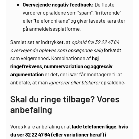
Overvejende negativ feedback:
De fleste
vurderer opkaldene som “spam”, “irriterende”
eller “telefonchikane” og giver laveste karakter
på anmeldelsesplatforme.
Samlet set er indtrykket, at
opkald fra 32 22 47 64
overvejende opleves som opsøgende salg
forkædt
som velgørenhed. Kombinationen af
høj
ringefrekvens, nummer­variation og aggressiv
argumentation
er det, der især får modtagere til at
anbefale, at man
ignorerer eller blokerer
opkaldene.
Skal du ringe tilbage? Vores
anbefaling
Vores klare anbefaling er at
lade telefonen ligge, hvis
du ser 32 22 47 64 (eller variationer heraf) i