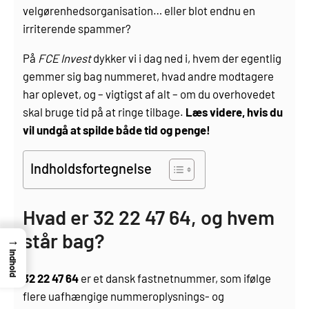
velgørenhedsorganisation… eller blot endnu en
irriterende spammer?
På
FCE Invest
dykker vi i dag ned i, hvem der egentlig
gemmer sig bag nummeret, hvad andre modtagere
har oplevet, og – vigtigst af alt – om du overhovedet
skal bruge tid på at ringe tilbage.
Læs videre, hvis du
vil undgå at spilde både tid og penge!
Indholdsfortegnelse
Hvad er 32 22 47 64, og hvem
står bag?
→
Indhold
32 22 47 64
er et dansk fastnetnummer, som ifølge
flere uafhængige nummeroplysnings- og