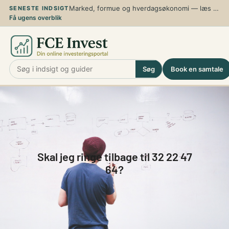
Spring
Marked, formue og hverdagsøkonomi — læs de nyeste analyser, guider og perspektiver
SENESTE INDSIGT
Få ugens overblik
til
indhold
Søg
Book en samtale
Skal jeg ringe tilbage til 32 22 47
64?