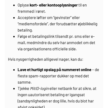
Oplyse
kort- eller kontooplysninger
til en
fremmed i røret.
Acceptere løfter om “gevinster” eller
“medlemsfordele”, der forudsætter øjeblikkelig
betaling.
Følge et betalingslink tilsendt pr. sms eller e-
mail, medmindre du selv har anmodet om det
via organisationens officielle side.
Hvis nysgerrigheden alligevel nager, kan du:
Lave et hurtigt opslag på nummeret online
– de
fleste spam-rapporter dukker op med det
samme.
Tjekke
MitID-login
eller netbank for at sikre, at
ingen uautoriseret betaling er igangsat
(sandsynligheden er dog lille, hvis du blot har
afvist opkaldet).