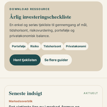
DOWNLOAD RESSOURCE
Årlig investeringscheckliste
En enkel og seriøs tjekliste til gennemgang af mål,
tidshorisont, risikovurdering, portefølje og
privatøkonomisk balance.
Portefølje
Risiko
Tidshorisont
Privatøkonomi
Hent tjeklisten
Se flere guider
Seneste indsigt
AKTUELT
Markedsoverblik
Det vigtigste lige nu i marked, formue og