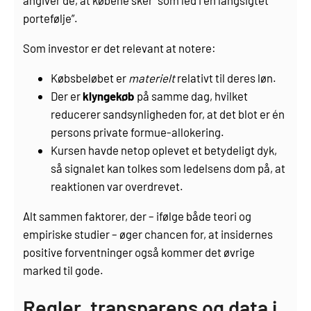
angiver de, at købene sker “som led i en langsigtet
portefølje”.
Som investor er det relevant at notere:
Købsbeløbet er
materielt
relativt til deres løn.
Der er
klyngekøb
på samme dag, hvilket
reducerer sandsynligheden for, at det blot er én
persons private formue-allokering.
Kursen havde netop oplevet et betydeligt dyk,
så signalet kan tolkes som ledelsens dom på, at
reaktionen var overdrevet.
Alt sammen faktorer, der – ifølge både teori og
empiriske studier – øger chancen for, at insidernes
positive forventninger også kommer det øvrige
marked til gode.
Regler, transparens og data i