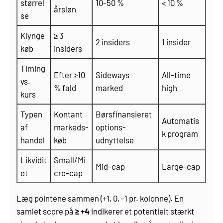
størrel
10-50 %
< 10 %
årsløn
se
Klynge
≥ 3
2 insiders
1 insider
køb
insiders
Timing
Efter ≥10
Sideways
All-time
vs.
% fald
marked
high
kurs
Typen
Kontant
Børsfinansieret
Automatis
af
markeds­
options­
k program
handel
køb
udnyttelse
Likvidit
Small/Mi
Mid-cap
Large-cap
et
cro-cap
Læg pointene sammen (+1, 0, ‑1 pr. kolonne). En
samlet score på
≥ +4
indikerer et potentielt stærkt