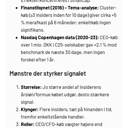
Effekten koncentreres i SmallCap.
Finanstilsynet (2016) – Tema-analyse:
Cluster-
køb (≥3 insiders inden for 10 dage) giver cirka +5
% merafkast på 6 måneder; enkeltkøb ingen
signifikans.
Nasdaq Copenhagen data (2020-23):
CEO-køb
over 1 mio. DKK i C25-selskaber gav +2,1 % mod
benchmark de næste 30 dage, men ingen
forskel efter 1 år.
Mønstre der styrker signalet
Størrelse:
Jo større andel af insiderens
årsløn/formue købet udgør, desto stærkere
signal.
Klynger:
Flere insiders, tæt på hinanden i tid,
fremfor enkeltstående handler.
Roller:
CEO/CFO-køb vægter højere end