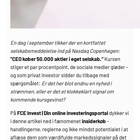
En dag i september tikker der en kortfattet
selskabsmeddelelse ind på Nasdaq Copenhagen:
”CEO køber 50.000 aktier i eget selskab.”
Kursen
stiger et par procentpoint, de sociale medier gløder –
og som privat investor sidder du tilbage med
spørgsmålet:
Er det her blot endnu en nyhed i
strømmen, eller er det et klokkeklart signal om
kommende kursgevinst?
På
FCE Invest | Din online investeringsportal
dykker vi
i denne artikel ned i fænomenet
insiderkøb
–
handlingerne, reglerne og ikke mindst potentialet i at
aflæse dem som værdifulde markedssignaler på det