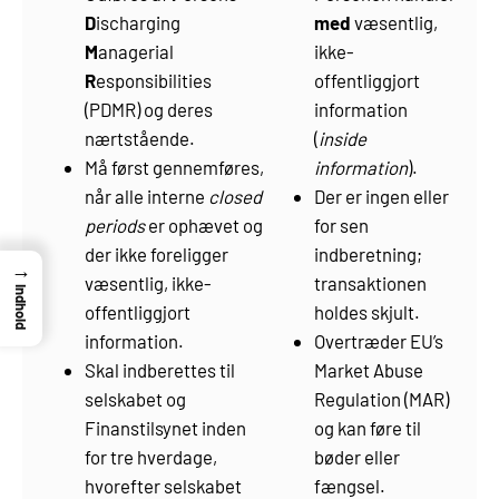
D
ischarging
med
væsentlig,
M
anagerial
ikke-
R
esponsibilities
offentliggjort
(PDMR) og deres
information
nærtstående.
(
inside
Må først gennemføres,
information
).
når alle interne
closed
Der er ingen eller
periods
er ophævet og
for sen
der ikke foreligger
indberetning;
→
væsentlig, ikke-
transaktionen
Indhold
offentliggjort
holdes skjult.
information.
Overtræder EU’s
Skal indberettes til
Market Abuse
selskabet og
Regulation (MAR)
Finanstilsynet inden
og kan føre til
for tre hverdage,
bøder eller
hvorefter selskabet
fængsel.