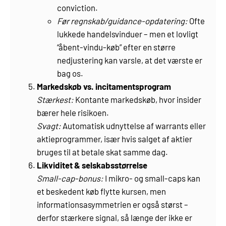
conviction.
Før regnskab/guidance-opdatering:
Ofte
lukkede handelsvinduer – men et lovligt
“åbent-vindu-køb” efter en større
nedjustering kan varsle, at det værste er
bag os.
Markeds­køb vs. incitaments­program
Stærkest:
Kontante markeds­køb, hvor insider
bærer hele risikoen.
Svagt:
Automatisk udnyttelse af warrants eller
aktieprogrammer, især hvis salget af aktier
bruges til at betale skat samme dag.
Likviditet & selskabsstørrelse
Small-cap-bonus:
I mikro- og small-caps kan
et beskedent køb flytte kursen, men
informations­asymmetrien er også størst –
derfor stærkere signal, så længe der ikke er