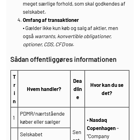
meget særlige forhold, som skal godkendes af
selskabet.
Omfang af transaktioner
• Gælder ikke kun køb og salg af aktier, men
også
warrants, konvertible obligationer,
optioner, CDS, CFD
osv.
Sådan offentliggøres informationen
T
Dea
r
Hvor kan du se
Hvem handler?
dlin
i
det?
e
n
PDMR/nærtstående
1
•
Nasdaq
køber eller sælger
Copenhagen
–
Sen
Selskabet
“Company
est