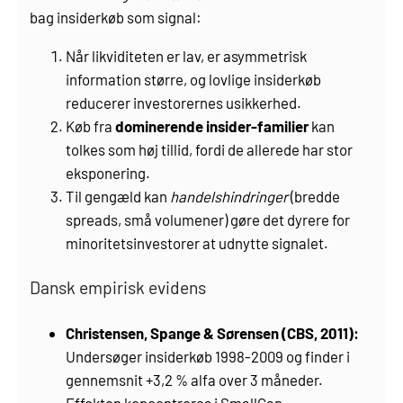
bag insiderkøb som signal:
Når likviditeten er lav, er asymmetrisk
information større, og lovlige insiderkøb
reducerer investorernes usikkerhed.
Køb fra
dominerende insider-familier
kan
tolkes som høj tillid, fordi de allerede har stor
eksponering.
Til gengæld kan
handelshindringer
(bredde
spreads, små volumener) gøre det dyrere for
minoritets­investorer at udnytte signalet.
Dansk empirisk evidens
Christensen, Spange & Sørensen (CBS, 2011):
Undersøger insiderkøb 1998-2009 og finder i
gennemsnit +3,2 % alfa over 3 måneder.