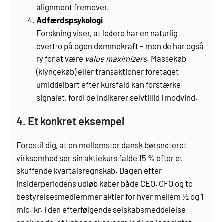
alignment fremover.
Adfærdspsykologi
Forskning viser, at ledere har en naturlig
overtro på egen dømmekraft – men de har også
ry for at være
value maximizers
. Massekøb
(klyngekøb) eller transaktioner foretaget
umiddelbart efter kursfald kan forstærke
signalet, fordi de indikerer selvtillid i modvind.
4. Et konkret eksempel
Forestil dig, at en mellemstor dansk børsnoteret
virksomhed ser sin aktiekurs falde 15 % efter et
skuffende kvartalsregnskab. Dagen efter
insiderperiodens udløb køber både CEO, CFO og to
bestyrelsesmedlemmer aktier for hver mellem ½ og 1
mio. kr. I den efterfølgende selskabsmeddelelse