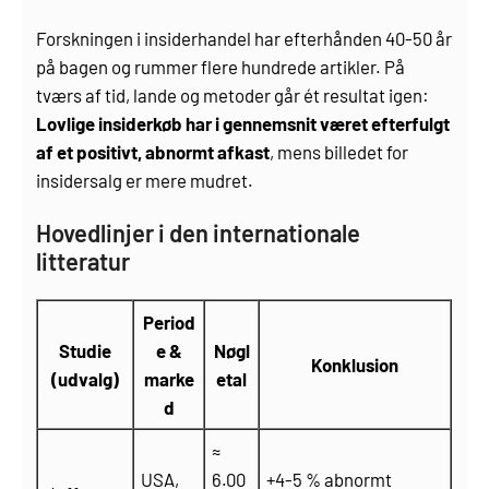
Forskningen i insiderhandel har efterhånden 40-50 år
på bagen og rummer flere hundrede artikler. På
tværs af tid, lande og metoder går ét resultat igen:
Lovlige insiderkøb har i gennemsnit været efterfulgt
af et positivt, abnormt afkast
, mens billedet for
insidersalg er mere mudret.
Hovedlinjer i den internationale
litteratur
Period
Studie
e &
Nøgl
Konklusion
(udvalg)
marke
etal
d
≈
USA,
6.00
+4-5 % abnormt