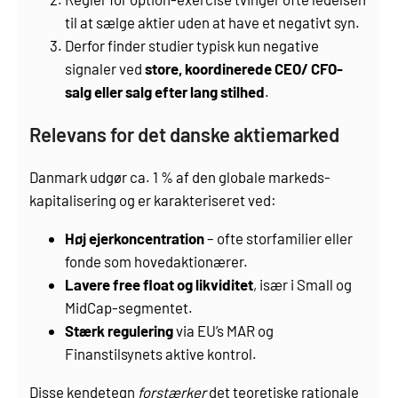
til at sælge aktier uden at have et negativt syn.
Derfor finder studier typisk kun negative
signaler ved
store, koordinerede CEO/ CFO-
salg eller salg efter lang stilhed
.
Relevans for det danske aktiemarked
Danmark udgør ca. 1 % af den globale markeds­
kapitalisering og er karakteriseret ved:
Høj ejerkoncentration
– ofte storfamilier eller
fonde som hovedaktionærer.
Lavere free float og likviditet
, især i Small og
MidCap-segmentet.
Stærk regulering
via EU’s MAR og
Finanstilsynets aktive kontrol.
Disse kendetegn
forstærker
det teoretiske rationale