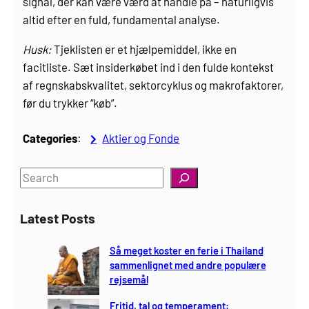
signal, der kan være værd at handle på – naturligvis
altid efter en fuld, fundamental analyse.
Husk:
Tjeklisten er et hjælpemiddel, ikke en
facitliste. Sæt insiderkøbet ind i den fulde kontekst
af regnskabskvalitet, sektor­cyklus og makrofaktorer,
før du trykker “køb”.
Categories
:
Aktier og Fonde
S
e
a
Latest Posts
r
c
Så meget koster en ferie i Thailand
h
sammenlignet med andre populære
rejsemål
Fritid, tal og temperament: