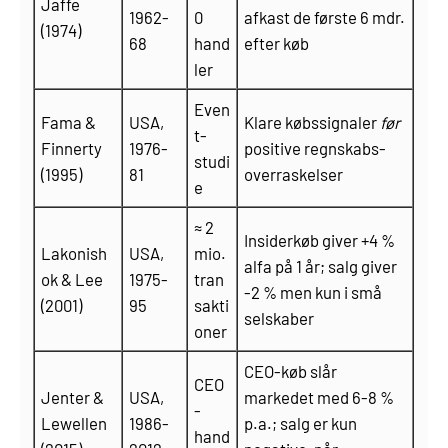
Jaffe
1962-
0
afkast de første 6 mdr.
(1974)
68
hand
efter køb
ler
Even
Fama &
USA,
Klare købs­signaler
før
t-
Finnerty
1976-
positive regnskabs­
studi
(1995)
81
overraskelser
e
≈ 2
Insiderkøb giver +4 %
Lakonish
USA,
mio.
alfa på 1 år; salg giver
ok & Lee
1975-
tran
-2 % men kun i små
(2001)
95
sakti
selskaber
oner
CEO-køb slår
CEO
Jenter &
USA,
markedet med 6-8 %
-
Lewellen
1986-
p.a.; salg er kun
hand