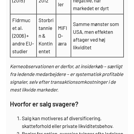
(2015)
2012
negative, når
ler
markedet er dyrt
Fidrmuc
Storbri
Samme mønster som
et al.
tannie
MiFI
USA, men effekten
(2006) +
n &
D-
aftager ved høj
andre EU-
Kontin
æra
likviditet
studier
entet
Kerneobservationen er derfor, at insiderkøb – særligt
fra ledende medarbejdere – er systematisk profitable
signaler, selv efter transaktionsomkostninger i de
mest likvide markeder.
Hvorfor er salg svagere?
Salg kan motiveres af diversificering,
skatteforhold eller private likviditetsbehov.
Regler for option-exercise tvinger ofte ledelsen