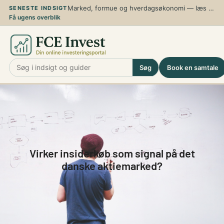
Spring
Marked, formue og hverdagsøkonomi — læs de nyeste analyser, guider og perspektiver
SENESTE INDSIGT
Få ugens overblik
til
indhold
Søg
Book en samtale
Virker insiderkøb som signal på det
danske aktiemarked?